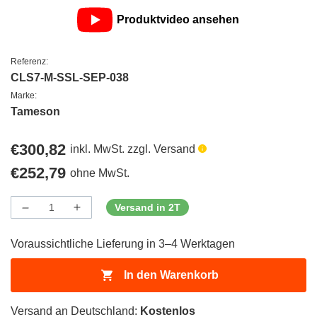
Produktvideo ansehen
Referenz:
CLS7-M-SSL-SEP-038
Marke:
Tameson
Regulärer
€300,82
inkl. MwSt. zzgl. Versand
Preis
Regulärer
€252,79
ohne MwSt.
Preis
Versand in 2T
Menge
Menge
Menge
verringern
erhöhen
für
für
Voraussichtliche Lieferung in 3–4 Werktagen
ProductDrop
ProductDrop
In den Warenkorb
Versand an Deutschland:
Kostenlos