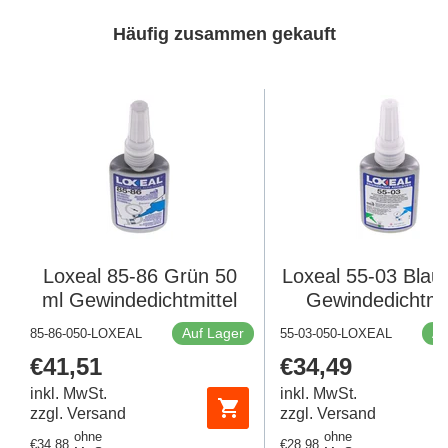
Häufig zusammen gekauft
Loxeal 85-86 Grün 50
Loxeal 55-03 Blau
ml Gewindedichtmittel
Gewindedichtmit
Auf Lager
Au
85-86-050-LOXEAL
55-03-050-LOXEAL
Regulärer
€41,51
Regulärer
€34,49
Preis
Preis
inkl. MwSt.
inkl. MwSt.
zzgl. Versand
zzgl. Versand
ohne
ohne
Regulärer
€34,88
Regulärer
€28,98