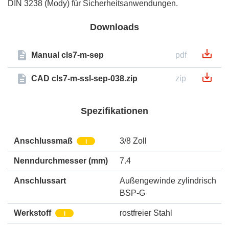
DIN 3238 (Mody) für Sicherheitsanwendungen.
Downloads
Manual cls7-m-sep
pdf
CAD cls7-m-ssl-sep-038.zip
zip
Spezifikationen
Anschlussmaß
3/8 Zoll
i
Nenndurchmesser
(mm)
7.4
Anschlussart
Außengewinde zylindrisch
BSP-G
Werkstoff
rostfreier Stahl
i