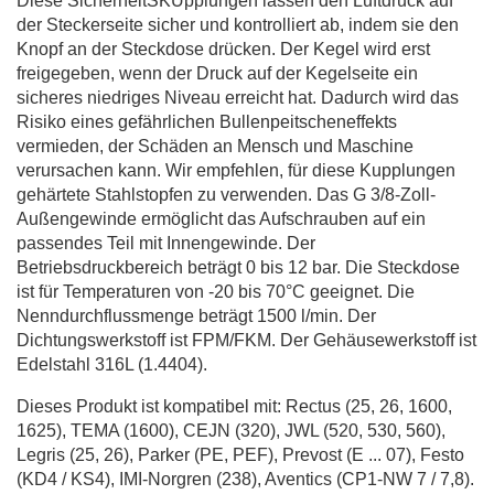
Diese SicherheitSKUpplungen lassen den Luftdruck auf
der Steckerseite sicher und kontrolliert ab, indem sie den
Knopf an der Steckdose drücken. Der Kegel wird erst
freigegeben, wenn der Druck auf der Kegelseite ein
sicheres niedriges Niveau erreicht hat. Dadurch wird das
Risiko eines gefährlichen Bullenpeitscheneffekts
vermieden, der Schäden an Mensch und Maschine
verursachen kann. Wir empfehlen, für diese Kupplungen
gehärtete Stahlstopfen zu verwenden. Das G 3/8-Zoll-
Außengewinde ermöglicht das Aufschrauben auf ein
passendes Teil mit Innengewinde. Der
Betriebsdruckbereich beträgt 0 bis 12 bar. Die Steckdose
ist für Temperaturen von -20 bis 70°C geeignet. Die
Nenndurchflussmenge beträgt 1500 l/min. Der
Dichtungswerkstoff ist FPM/FKM. Der Gehäusewerkstoff ist
Edelstahl 316L (1.4404).
Dieses Produkt ist kompatibel mit: Rectus (25, 26, 1600,
1625), TEMA (1600), CEJN (320), JWL (520, 530, 560),
Legris (25, 26), Parker (PE, PEF), Prevost (E ... 07), Festo
(KD4 / KS4), IMI-Norgren (238), Aventics (CP1-NW 7 / 7,8).