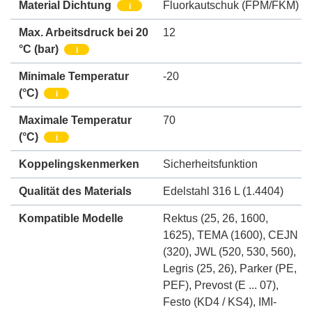
Material Dichtung
Fluorkautschuk (FPM/FKM)
i
Max. Arbeitsdruck bei 20
12
°C (bar)
i
Minimale Temperatur
-20
(°C)
i
Maximale Temperatur
70
(°C)
i
Koppelingskenmerken
Sicherheitsfunktion
Qualität des Materials
Edelstahl 316 L (1.4404)
Kompatible Modelle
Rektus (25, 26, 1600,
1625)
,
TEMA (1600)
,
CEJN
(320)
,
JWL (520, 530, 560)
,
Legris (25, 26)
,
Parker (PE,
PEF)
,
Prevost (E ... 07)
,
Festo (KD4 / KS4)
,
IMI-