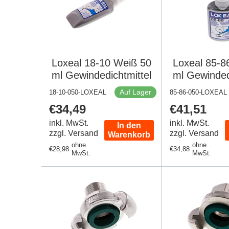
Loxeal 18-10 Weiß 50
Loxeal 85-8
ml Gewindedichtmittel
ml Gewinded
Auf Lager
18-10-050-LOXEAL
85-86-050-LOXEAL
Regulärer
€34,49
Regulärer
€41,51
Preis
Preis
inkl. MwSt.
inkl. MwSt.
In den
zzgl. Versand
zzgl. Versand
Warenkorb
ohne
ohne
Regulärer
€28,98
Regulärer
€34,88
MwSt.
MwSt.
Preis
Preis