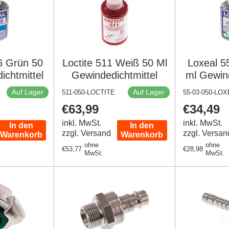
6 Grün 50
Loctite 511 Weiß 50 Ml
Loxeal 5
ichtmittel
Gewindedichtmittel
ml Gewind
Auf Lager
Auf Lager
511-050-LOCTITE
55-03-050-LO
Regulärer
€63,99
Regulär
€34,49
Preis
Preis
inkl. MwSt.
inkl. MwSt.
In den
In den
zzgl. Versand
zzgl. Versan
Warenkorb
Warenkorb
ohne
ohne
Regulärer
€53,77
Regulärer
€28,98
MwSt.
MwSt.
Preis
Preis