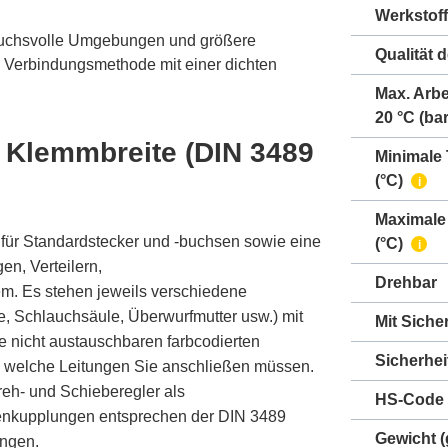
Werkstoff
pruchsvolle Umgebungen und größere
Qualität 
e Verbindungsmethode mit einer dichten
Max. Arbe
20 °C
(bar
Klemmbreite (DIN 3489
Minimale
(°C)
i
Maximale
für Standardstecker und -buchsen sowie eine
(°C)
i
n, Verteilern,
Drehbar
. Es stehen jeweils verschiedene
 Schlauchsäule, Überwurfmutter usw.) mit
Mit Siche
e nicht austauschbaren farbcodierten
Sicherhei
f, welche Leitungen Sie anschließen müssen.
reh- und Schieberegler als
HS-Code
enkupplungen entsprechen der DIN 3489
Gewicht
(
ungen.