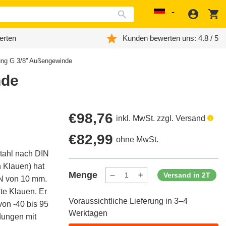
Anmeld
W
Localization
erten
Kunden bewerten uns: 4.8 / 5
ng G 3/8'' Außengewinde
nde
Regulärer
€98,76
inkl. MwSt. zzgl. Versand
Preis
Regulärer
€82,99
ohne MwSt.
tahl nach DIN
Preis
 Klauen) hat
Menge
Versand in 2T
DN von 10 mm.
Menge
Menge
verringern
erhöhen
te Klauen. Er
für
für
Voraussichtliche Lieferung in 3–4
ProductDrop
ProductDrop
von -40 bis 95
Werktagen
dungen mit