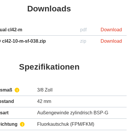
Downloads
ual cl42-m
pdf
Download
cl42-10-m-sf-038.zip
zip
Download
Spezifikationen
ssmaß
3/8 Zoll
i
bstand
42 mm
sart
Außengewinde zylindrisch BSP-G
Dichtung
Fluorkautschuk (FPM/FKM)
i