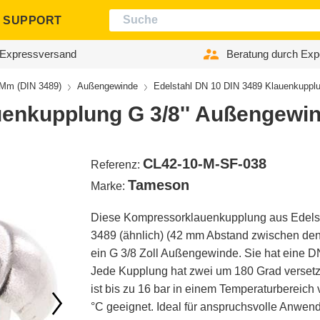
SUPPORT
Expressversand
Beratung durch Exp
Mm (DIN 3489)
Außengewinde
Edelstahl DN 10 DIN 3489 Klauenkupplu
uenkupplung G 3/8'' Außengewi
CL42-10-M-SF-038
Referenz:
Tameson
Marke:
Diese Kompressorklauenkupplung aus Edels
3489 (ähnlich) (42 mm Abstand zwischen den
ein G 3/8 Zoll Außengewinde. Sie hat eine 
Jede Kupplung hat zwei um 180 Grad versetz
ist bis zu 16 bar in einem Temperaturbereich 
°C geeignet. Ideal für anspruchsvolle Anwen