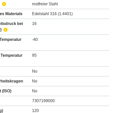
rostfreier Stahl
i
des Materials
Edelstahl 316 (1.4401)
itsdruck bei
16
)
i
 Temperatur
-40
 Temperatur
95
No
rheitskragen
No
t (ISO)
No
7307199000
g)
120