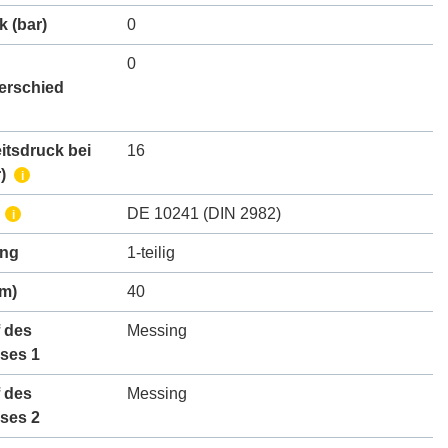
k
(bar)
0
0
erschied
itsdruck bei
16
)
i
DE 10241 (DIN 2982)
i
ung
1-teilig
m)
40
 des
Messing
ses 1
 des
Messing
ses 2