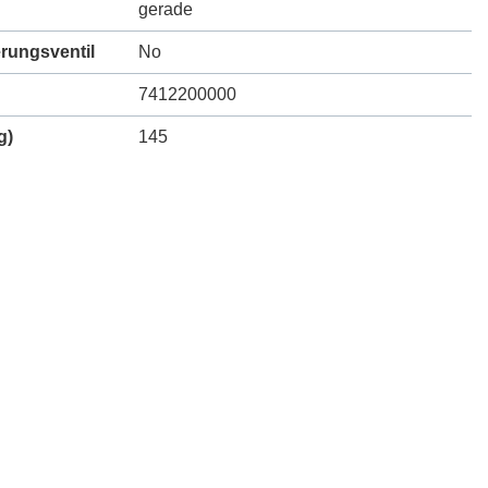
gerade
erungsventil
No
7412200000
g)
145