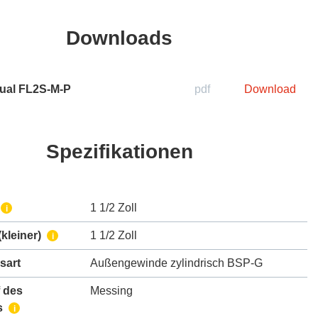
Downloads
ual FL2S-M-P
pdf
Download
Spezifikationen
1 1/2 Zoll
i
kleiner)
1 1/2 Zoll
i
sart
Außengewinde zylindrisch BSP-G
 des
Messing
s
i