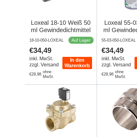
Loxeal 18-10 Weiß 50
Loxeal 55-0
ml Gewindedichtmittel
ml Gewinded
Auf Lager
18-10-050-LOXEAL
55-03-050-LOXEAL
Regulärer
€34,49
Regulärer
€34,49
Preis
Preis
inkl. MwSt.
inkl. MwSt.
In den
zzgl. Versand
zzgl. Versand
Warenkorb
ohne
ohne
Regulärer
€28,98
Regulärer
€28,98
MwSt.
MwSt.
Preis
Preis