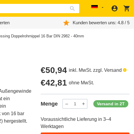
Anmeld
W
Localization
erten
Kunden bewerten uns: 4.8 / 5
Messing Doppelrohrnippel 16 Bar DIN 2982 - 40mm
Regulärer
€50,94
inkl. MwSt. zzgl. Versand
Preis
Regulärer
€42,81
ohne MwSt.
t Außengewinde
Preis
t ein
Menge
Versand in 2T
ein
Menge
Menge
verringern
erhöhen
 von 16 bar
für
für
Voraussichtliche Lieferung in 3–4
ProductDrop
ProductDrop
) hergestellt.
Werktagen