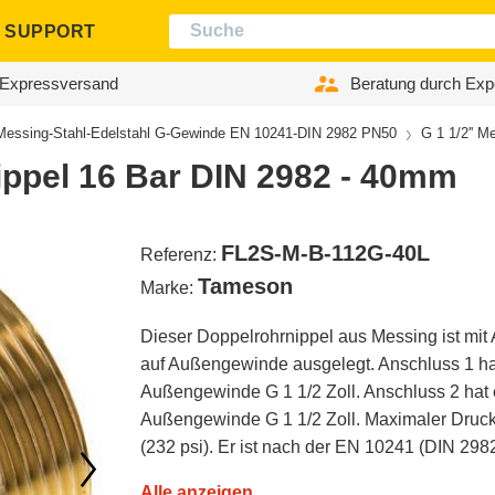
SUPPORT
Expressversand
Beratung durch Exp
Messing-Stahl-Edelstahl G-Gewinde EN 10241-DIN 2982 PN50
G 1 1/2'' 
ippel 16 Bar DIN 2982 - 40mm
FL2S-M-B-112G-40L
Referenz:
Tameson
Marke:
Dieser Doppelrohrnippel aus Messing ist mi
auf Außengewinde ausgelegt. Anschluss 1 ha
Außengewinde G 1 1/2 Zoll. Anschluss 2 hat 
Außengewinde G 1 1/2 Zoll. Maximaler Druck
(232 psi). Er ist nach der EN 10241 (DIN 2982
Alle anzeigen