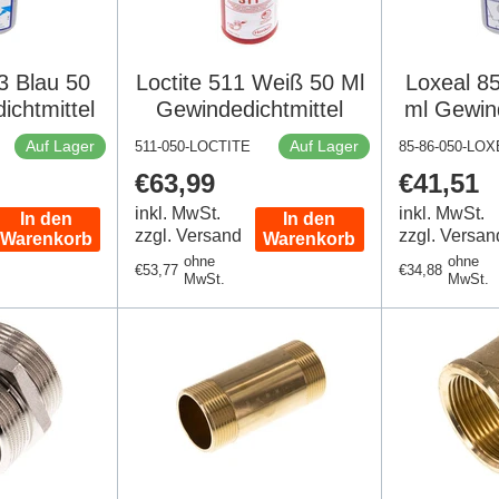
3 Blau 50
Loctite 511 Weiß 50 Ml
Loxeal 8
ichtmittel
Gewindedichtmittel
ml Gewind
Auf Lager
Auf Lager
511-050-LOCTITE
85-86-050-LO
Regulärer
€63,99
Regulär
€41,51
Preis
Preis
inkl. MwSt.
inkl. MwSt.
In den
In den
zzgl. Versand
zzgl. Versan
Warenkorb
Warenkorb
ohne
ohne
Regulärer
€53,77
Regulärer
€34,88
MwSt.
MwSt.
Preis
Preis