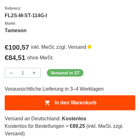
Referenz:
FL2S-M-ST-114G-I
Marke:
Tameson
Regulärer
€100,57
inkl. MwSt. zzgl. Versand
Preis
Regulärer
€84,51
ohne MwSt.
Preis
Versand in 2T
Menge
Menge
Menge
verringern
erhöhen
für
für
Voraussichtliche Lieferung in 3–4 Werktagen
ProductDrop
ProductDrop
In den Warenkorb
Versand an Deutschland:
Kostenlos
Kostenlos für Bestellungen >
€89,25
(inkl. MwSt. zzgl.
Versand)