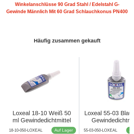
Winkelanschlüsse 90 Grad Stahl / Edelstahl G-
Gewinde Männlich Mit 60 Grad Schlauchkonus PN400
Häufig zusammen gekauft
Loxeal 18-10 Weiß 50
Loxeal 55-03 Blau
ml Gewindedichtmittel
Gewindedichtmit
Auf Lager
Au
18-10-050-LOXEAL
55-03-050-LOXEAL