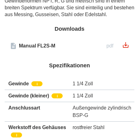
Gewindenormen NPT, R, G und metrisch sind in einem
breiten Spektrum verfügbar. Sie sind einteilig und bestehen
aus Messing, Gusseisen, Stahl oder Edelstahl.
Downloads
Manual FL2S-M
pdf
Spezifikationen
Gewinde
1 1/4 Zoll
i
Gewinde (kleiner)
1 1/4 Zoll
i
Anschlussart
Außengewinde zylindrisch
BSP-G
Werkstoff des Gehäuses
rostfreier Stahl
i