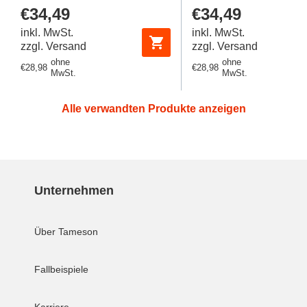
Regulärer
€34,49
Regulärer
€34,49
Preis
Preis
inkl. MwSt.
inkl. MwSt.
zzgl. Versand
zzgl. Versand
ohne
ohne
Regulärer
€28,98
Regulärer
€28,98
MwSt.
MwSt.
Preis
Preis
Alle verwandten Produkte anzeigen
Unternehmen
Über Tameson
Fallbeispiele
Karriere