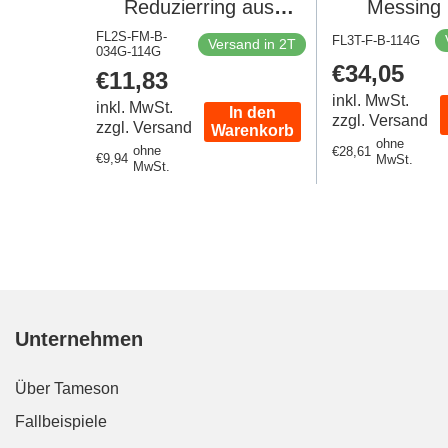
Reduzierring aus
Messing 
Messing 16 bar
FL2S-FM-B-
FL3T-F-B-114G
Versand in 2T
034G-114G
Regulärer
€34,05
Regulärer
€11,83
Preis
Preis
inkl. MwSt.
inkl. MwSt.
In den
zzgl. Versand
zzgl. Versand
Warenkorb
ohne
ohne
Regulärer
€28,61
Regulärer
€9,94
MwSt.
MwSt.
Preis
Preis
Unternehmen
Über Tameson
Fallbeispiele