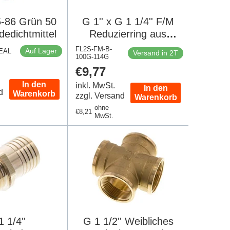
5-86 Grün 50
G 1'' x G 1 1/4'' F/M
edichtmittel
Reduzierring aus
Messing 16 bar
FL2S-FM-B-
Auf Lager
XEAL
Versand in 2T
100G-114G
er
Regulärer
€9,77
Preis
In den
inkl. MwSt.
In den
d
Warenkorb
zzgl. Versand
Warenkorb
ohne
Regulärer
€8,21
MwSt.
Preis
1 1/4''
G 1 1/2'' Weibliches