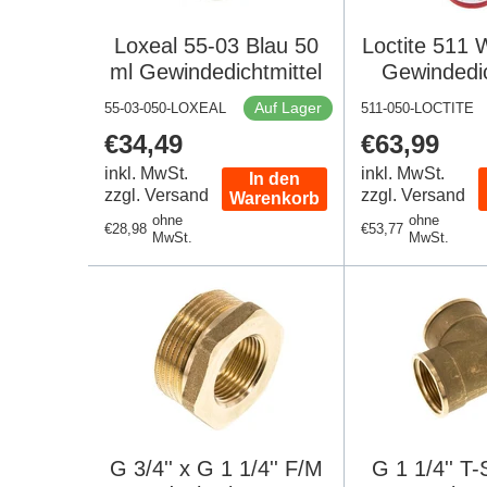
Loxeal 55-03 Blau 50
Loctite 511 
ml Gewindedichtmittel
Gewindedic
Auf Lager
55-03-050-LOXEAL
511-050-LOCTITE
Regulärer
€34,49
Regulärer
€63,99
Preis
Preis
inkl. MwSt.
inkl. MwSt.
In den
zzgl. Versand
zzgl. Versand
Warenkorb
ohne
ohne
Regulärer
€28,98
Regulärer
€53,77
MwSt.
MwSt.
Preis
Preis
G 3/4'' x G 1 1/4'' F/M
G 1 1/4'' T