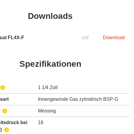
Downloads
ual FL4X-F
pdf
Download
Spezifikationen
1 1/4 Zoll
i
sart
Innengewinde Gas zylindrisch BSP-G
Messing
i
itsdruck bei
16
)
i