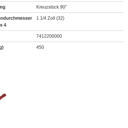
ung
Kreuzstück 90°
endurchmesser
1 1/4 Zoll (32)
s 4
7412200000
g)
450