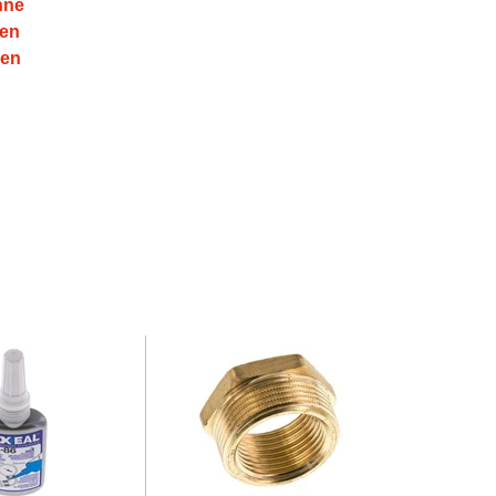
hne
en
nen