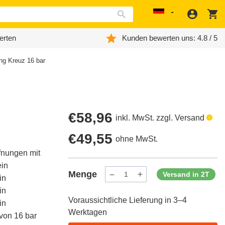
Anmeld
W
Localization
erten
Kunden bewerten uns: 4.8 / 5
ng Kreuz 16 bar
Regulärer
€58,96
inkl. MwSt. zzgl. Versand
Preis
Regulärer
€49,55
ohne MwSt.
fnungen mit
Preis
ein
Menge
Versand in 2T
in
Menge
Menge
verringern
erhöhen
in
für
für
Voraussichtliche Lieferung in 3–4
ProductDrop
ProductDrop
in
Werktagen
von 16 bar