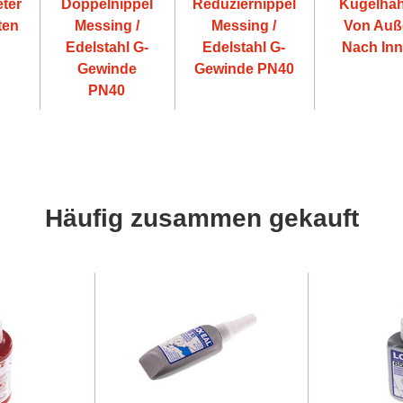
ter
Doppelnippel
Reduziernippel
Kugelhä
ten
Messing /
Messing /
Von Auß
Edelstahl G-
Edelstahl G-
Nach In
Gewinde
Gewinde PN40
PN40
Häufig zusammen gekauft