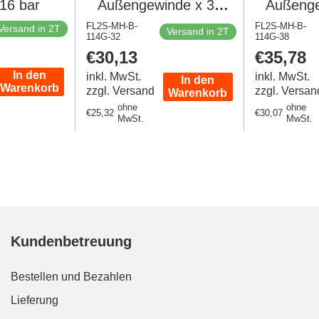
16 bar
Außengewinde x 32
Außenge
mm Messing
mm 
FL2S-MH-B-
FL2S-MH-B-
Versand in 2T
Versand in 2T
114G-32
Schlauchanschluss 16
114G-38
Schlauch
Regulärer
€30,13
Regulär
€35,78
bar
Preis
Preis
In den
inkl. MwSt.
inkl. MwSt.
In den
Warenkorb
zzgl. Versand
zzgl. Versan
Warenkorb
ohne
ohne
Regulärer
€25,32
Regulärer
€30,07
MwSt.
MwSt.
Preis
Preis
Kundenbetreuung
Bestellen und Bezahlen
Lieferung