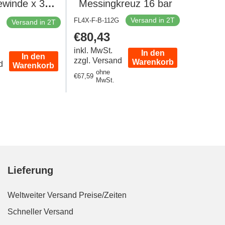
winde x 38
Messingkreuz 16 bar
Messing
Versand in 2T
FL4X-F-B-112G
Versand in 2T
anschluss 16
Regulärer
€80,43
er
bar
Preis
inkl. MwSt.
In den
In den
zzgl. Versand
Warenkorb
d
Warenkorb
ohne
Regulärer
€67,59
MwSt.
Preis
Lieferung
Weltweiter Versand
Preise/Zeiten
Schneller Versand