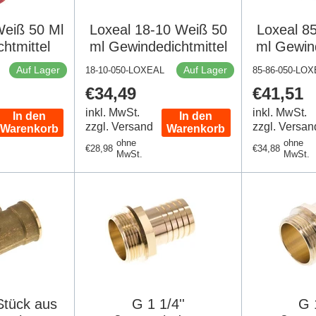
Weiß 50 Ml
Loxeal 18-10 Weiß 50
Loxeal 8
htmittel
ml Gewindedichtmittel
ml Gewind
Auf Lager
Auf Lager
18-10-050-LOXEAL
85-86-050-LO
Regulärer
€34,49
Regulär
€41,51
Preis
Preis
inkl. MwSt.
inkl. MwSt.
In den
In den
zzgl. Versand
zzgl. Versan
Warenkorb
Warenkorb
ohne
ohne
Regulärer
€28,98
Regulärer
€34,88
MwSt.
MwSt.
Preis
Preis
-Stück aus
G 1 1/4''
G 