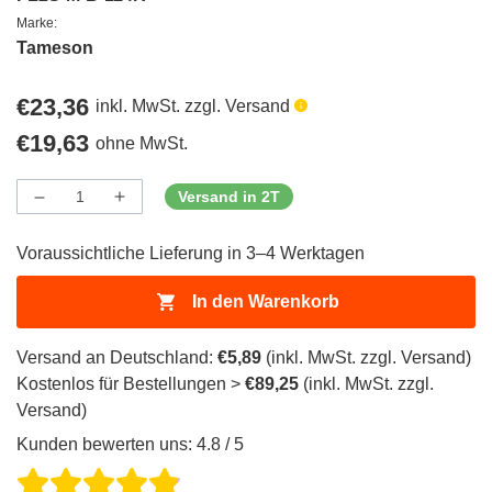
Marke:
Tameson
Regulärer
€23,36
inkl. MwSt. zzgl. Versand
Preis
Regulärer
€19,63
ohne MwSt.
Preis
Versand in 2T
Menge
Menge
Menge
verringern
erhöhen
für
für
Voraussichtliche Lieferung in 3–4 Werktagen
ProductDrop
ProductDrop
In den Warenkorb
Versand an Deutschland:
€5,89
(inkl. MwSt. zzgl. Versand)
Kostenlos für Bestellungen >
€89,25
(inkl. MwSt. zzgl.
Versand)
Kunden bewerten uns: 4.8 / 5