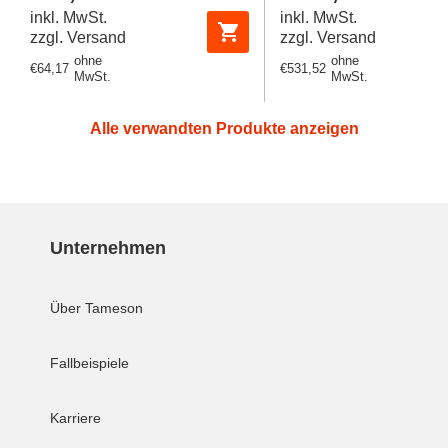
Preis
Preis
inkl. MwSt.
inkl. MwSt.
zzgl. Versand
zzgl. Versand
ohne
ohne
Regulärer
€64,17
Regulärer
€531,52
MwSt.
MwSt.
Preis
Preis
Alle verwandten Produkte anzeigen
Unternehmen
Über Tameson
Fallbeispiele
Karriere