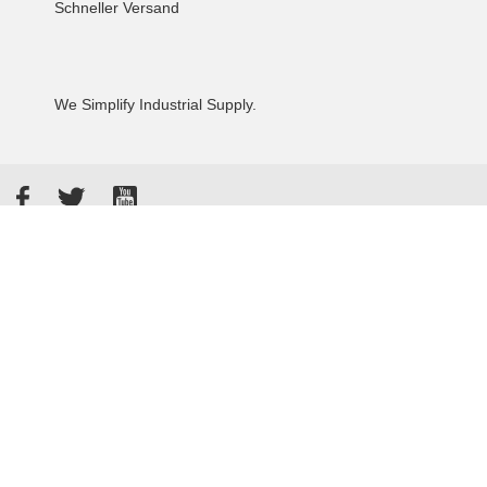
Schneller Versand
We Simplify Industrial Supply.
Facebook
Twitter
YouTube
Akzeptierte Zahlungsarten
Kunden bewerten uns: 4.8 / 5
855 Rezensionen auf Google
Allgemeine Verkaufsbedingungen
Datenschutzbestimmungen
Impressum
© 2026 - Tameson™