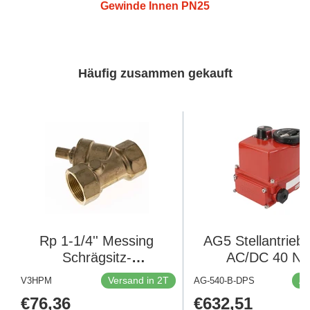
Gewinde Innen PN25
Häufig zusammen gekauft
Rp 1-1/4'' Messing
AG5 Stellantrieb
Schrägsitz-
AC/DC 40 N
Rückschlagventile 10
Drehmoment m
Versand in 2T
Au
V3HPM
AG-540-B-DPS
Bar (145 Psi) NBR
Handnotbetätig
Regulärer
€76,36
Regulärer
€632,51