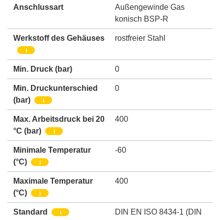
Anschlussart
Außengewinde Gas
konisch BSP-R
Werkstoff des Gehäuses
rostfreier Stahl
i
Min. Druck
(bar)
0
Min. Druckunterschied
0
(bar)
i
Max. Arbeitsdruck bei 20
400
°C (bar)
i
Minimale Temperatur
-60
(°C)
i
Maximale Temperatur
400
(°C)
i
Standard
DIN EN ISO 8434-1 (DIN
i