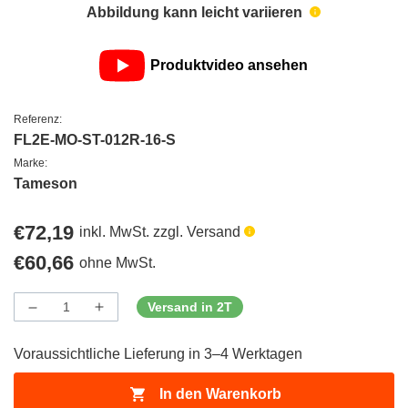
Abbildung kann leicht variieren
Produktvideo ansehen
Referenz:
FL2E-MO-ST-012R-16-S
Marke:
Tameson
Regulärer
€72,19
inkl. MwSt. zzgl. Versand
Preis
Regulärer
€60,66
ohne MwSt.
Preis
Versand in 2T
Menge
Menge
Menge
verringern
erhöhen
für
für
Voraussichtliche Lieferung in 3–4 Werktagen
ProductDrop
ProductDrop
In den Warenkorb