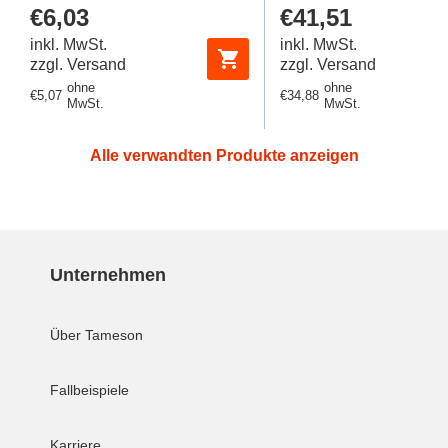
Regulärer
€6,03
Regulärer
€41,51
Preis
Preis
inkl. MwSt.
inkl. MwSt.
zzgl. Versand
zzgl. Versand
ohne
ohne
Regulärer
€5,07
Regulärer
€34,88
MwSt.
MwSt.
Preis
Preis
Alle verwandten Produkte anzeigen
Unternehmen
Über Tameson
Fallbeispiele
Karriere