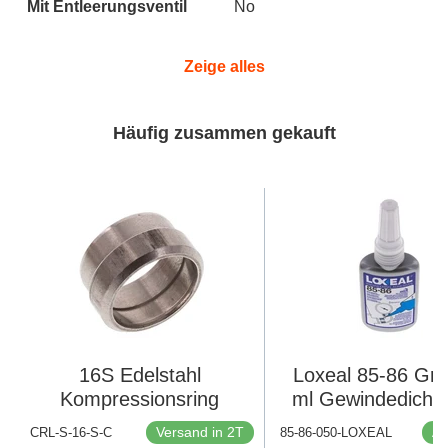
Mit Entleerungsventil
No
Zeige alles
Häufig zusammen gekauft
16S Edelstahl
Loxeal 85-86 Grü
Kompressionsring
ml Gewindedichtm
Versand in 2T
Au
CRL-S-16-S-C
85-86-050-LOXEAL