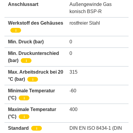
Anschlussart
Außengewinde Gas
konisch BSP-R
Werkstoff des Gehäuses
rostfreier Stahl
i
Min. Druck
(bar)
0
Min. Druckunterschied
0
(bar)
i
Max. Arbeitsdruck bei 20
315
°C (bar)
i
Minimale Temperatur
-60
(°C)
i
Maximale Temperatur
400
(°C)
i
Standard
DIN EN ISO 8434-1 (DIN
i