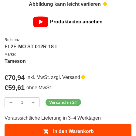
Abbildung kann leicht variieren
Produktvideo ansehen
Referenz:
FL2E-MO-ST-012R-18-L
Marke:
Tameson
Regulärer
€70,94
inkl. MwSt. zzgl. Versand
Preis
Regulärer
€59,61
ohne MwSt.
Preis
Versand in 2T
Menge
Menge
Menge
verringern
erhöhen
für
für
Voraussichtliche Lieferung in 3–4 Werktagen
ProductDrop
ProductDrop
In den Warenkorb