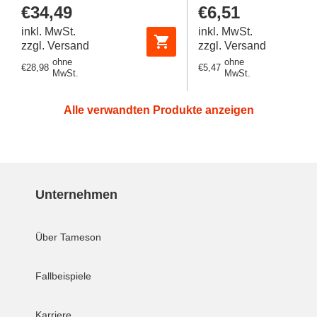
Regulärer
€34,49
Regulärer
€6,51
Preis
Preis
inkl. MwSt.
inkl. MwSt.
zzgl. Versand
zzgl. Versand
ohne
ohne
Regulärer
€28,98
Regulärer
€5,47
MwSt.
MwSt.
Preis
Preis
Alle verwandten Produkte anzeigen
Unternehmen
Über Tameson
Fallbeispiele
Karriere