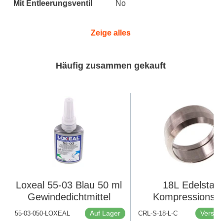
Mit Entleerungsventil
No
Zeige alles
Häufig zusammen gekauft
Loxeal 55-03 Blau 50 ml
18L Edelstah
Gewindedichtmittel
Kompressionsr
Auf Lager
Versan
55-03-050-LOXEAL
CRL-S-18-L-C