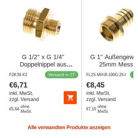
G 1/2'' x G 1/4''
G 1'' Außengewin
Doppelnippel aus
25mm Messin
Messing 16 bar [2
Schlauchanschlu
Versand in 2T
Au
F2K39-X2
FL2S-MH-B-100G-25-I
Stück]
bar
Regulärer
€6,71
Regulärer
€8,45
Preis
Preis
inkl. MwSt.
inkl. MwSt.
zzgl. Versand
zzgl. Versand
ohne
ohne
Regulärer
€5,64
Regulärer
€7,10
MwSt.
MwSt.
Preis
Preis
Alle verwandten Produkte anzeigen