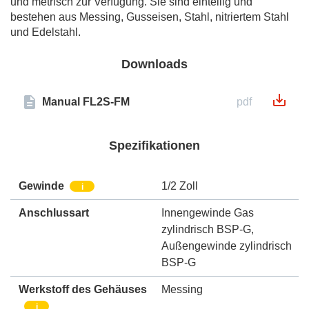
und metrisch zur Verfügung. Sie sind einteilig und
bestehen aus Messing, Gusseisen, Stahl, nitriertem Stahl
und Edelstahl.
Downloads
Manual FL2S-FM
pdf
Spezifikationen
Gewinde
1/2 Zoll
i
Anschlussart
Innengewinde Gas
zylindrisch BSP-G
,
Außengewinde zylindrisch
BSP-G
Werkstoff des Gehäuses
Messing
i