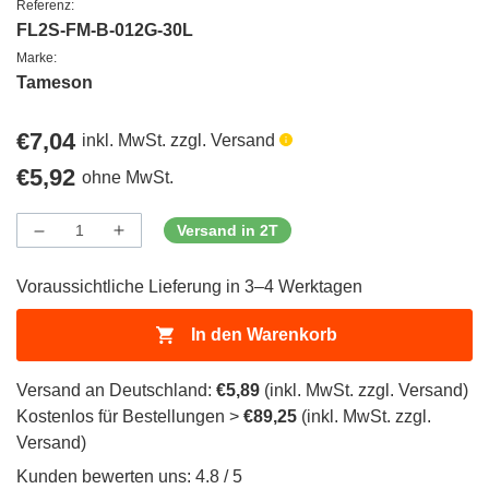
Referenz:
FL2S-FM-B-012G-30L
Marke:
Tameson
Regulärer
€7,04
inkl. MwSt. zzgl. Versand
Preis
Regulärer
€5,92
ohne MwSt.
Preis
Versand in 2T
Menge
Menge
Menge
verringern
erhöhen
für
für
Voraussichtliche Lieferung in 3–4 Werktagen
ProductDrop
ProductDrop
In den Warenkorb
Versand an Deutschland:
€5,89
(inkl. MwSt. zzgl. Versand)
Kostenlos für Bestellungen >
€89,25
(inkl. MwSt. zzgl.
Versand)
Kunden bewerten uns: 4.8 / 5