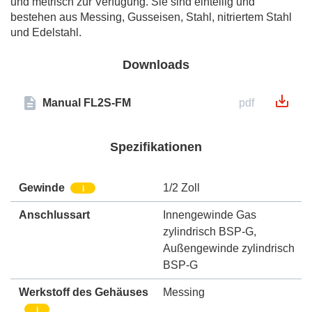
und metrisch zur Verfügung. Sie sind einteilig und
bestehen aus Messing, Gusseisen, Stahl, nitriertem Stahl
und Edelstahl.
Downloads
Manual FL2S-FM
pdf
Spezifikationen
Gewinde
1/2 Zoll
i
Anschlussart
Innengewinde Gas
zylindrisch BSP-G
,
Außengewinde zylindrisch
BSP-G
Werkstoff des Gehäuses
Messing
i