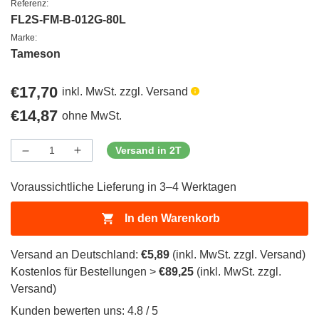
Referenz:
FL2S-FM-B-012G-80L
Marke:
Tameson
Regulärer
€17,70
inkl. MwSt. zzgl. Versand
Preis
Regulärer
€14,87
ohne MwSt.
Preis
Versand in 2T
Menge
Menge
Menge
verringern
erhöhen
für
für
Voraussichtliche Lieferung in 3–4 Werktagen
ProductDrop
ProductDrop
In den Warenkorb
Versand an Deutschland:
€5,89
(inkl. MwSt. zzgl. Versand)
Kostenlos für Bestellungen >
€89,25
(inkl. MwSt. zzgl.
Versand)
Kunden bewerten uns: 4.8 / 5