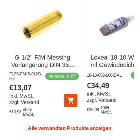
G 1/2'' F/M Messing-
Loxeal 18-10 Wei
Verlängerung DIN 3523
ml Gewindedichtm
- 65 mm
FL2S-FM-B-012G-
Au
18-10-050-LOXEAL
Versand in 2T
65L
Regulärer
€34,49
Regulärer
€13,07
Preis
Preis
inkl. MwSt.
inkl. MwSt.
zzgl. Versand
zzgl. Versand
ohne
ohne
Regulärer
€28,98
Regulärer
€10,98
MwSt.
MwSt.
Preis
Preis
Alle verwandten Produkte anzeigen