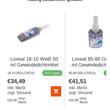
Loxeal 18-10 Weiß 50
Loxeal 85-86 Grü
ml Gewindedichtmittel
ml Gewindedichtm
Auf Lager
Au
18-10-050-LOXEAL
85-86-050-LOXEAL
Regulärer
€34,49
Regulärer
€41,51
Preis
Preis
inkl. MwSt.
inkl. MwSt.
zzgl. Versand
zzgl. Versand
ohne
ohne
Regulärer
€28,98
Regulärer
€34,88
MwSt.
MwSt.
Preis
Preis