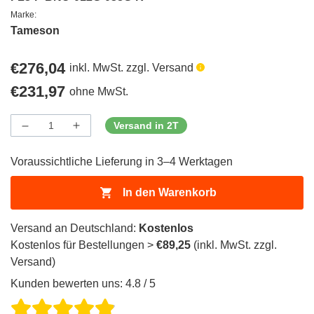
Marke:
Tameson
Regulärer
€276,04
inkl. MwSt. zzgl. Versand
Preis
Regulärer
€231,97
ohne MwSt.
Preis
Versand in 2T
Menge
Menge
Menge
verringern
erhöhen
für
für
Voraussichtliche Lieferung in 3–4 Werktagen
ProductDrop
ProductDrop
In den Warenkorb
Versand an Deutschland:
Kostenlos
Kostenlos für Bestellungen >
€89,25
(inkl. MwSt. zzgl.
Versand)
Kunden bewerten uns: 4.8 / 5