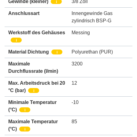
Gewinde (kleiner)
3/8 Zoll
i
Anschlussart
Innengewinde Gas
zylindrisch BSP-G
Werkstoff des Gehäuses
Messing
i
Material Dichtung
Polyurethan (PUR)
i
Maximale
3200
Durchflussrate
(l/min)
Max. Arbeitsdruck bei 20
12
°C (bar)
i
Minimale Temperatur
-10
(°C)
i
Maximale Temperatur
85
(°C)
i