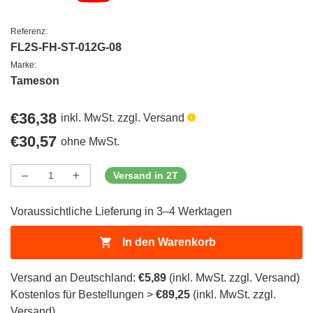
Referenz:
FL2S-FH-ST-012G-08
Marke:
Tameson
Regulärer
€36,38
inkl. MwSt. zzgl. Versand
Preis
Regulärer
€30,57
ohne MwSt.
Preis
Versand in 2T
Menge
Menge
Menge
verringern
erhöhen
für
für
Voraussichtliche Lieferung in 3–4 Werktagen
ProductDrop
ProductDrop
In den Warenkorb
Versand an Deutschland:
€5,89
(inkl. MwSt. zzgl. Versand)
Kostenlos für Bestellungen >
€89,25
(inkl. MwSt. zzgl.
Versand)