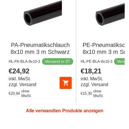
PA-Pneumatikschlauch
PE-Pneumatiksch
8x10 mm 3 m Schwarz
8x10 mm 3 m Sc
Versand in 3T
Versan
HL-PA-BLA-8x10-3
HL-PE-BLA-8x10-3
Regulärer
€24,92
Regulärer
€18,21
Preis
Preis
inkl. MwSt.
inkl. MwSt.
zzgl. Versand
zzgl. Versand
ohne
ohne
Regulärer
€20,94
Regulärer
€15,30
MwSt.
MwSt.
Preis
Preis
Alle verwandten Produkte anzeigen