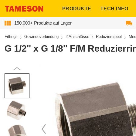
ngen
PRODUKTE
TECH INFO
150.000+ Produkte auf Lager
Fittings
Gewindeverbindung
2 Anschlüsse
Reduziernippel
Mes
G 1/2'' x G 1/8'' F/M Reduzier