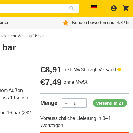
Anmeld
W
Localization
erten
Kunden bewerten uns: 4.8 / 5
ernickeltem Messing 16 bar
 bar
Regulärer
€8,91
inkl. MwSt. zzgl. Versand
Preis
Regulärer
€7,49
ohne MwSt.
inem Außen-
Preis
uss 1 hat ein
Menge
Versand in 2T
Menge
Menge
verringern
erhöhen
on 16 bar (232
für
für
Voraussichtliche Lieferung in 3–4
ProductDrop
ProductDrop
Werktagen