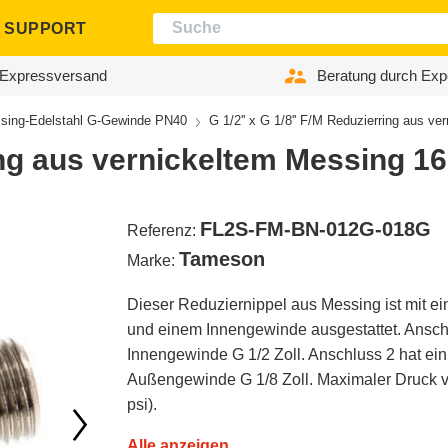
SUPPORT
Expressversand
Beratung durch Exp
sing-Edelstahl G-Gewinde PN40
G 1/2'' x G 1/8'' F/M Reduzierring aus v
ring aus vernickeltem Messing 16
FL2S-FM-BN-012G-018G
Referenz:
Tameson
Marke:
Dieser Reduziernippel aus Messing ist mit e
und einem Innengewinde ausgestattet. Anschl
Innengewinde G 1/2 Zoll. Anschluss 2 hat ein
Außengewinde G 1/8 Zoll. Maximaler Druck v
psi).
Alle anzeigen