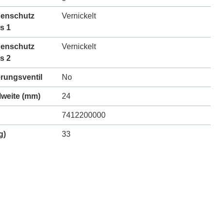
henschutz
Vernickelt
s 1
henschutz
Vernickelt
s 2
erungsventil
No
lweite (mm)
24
7412200000
g)
33