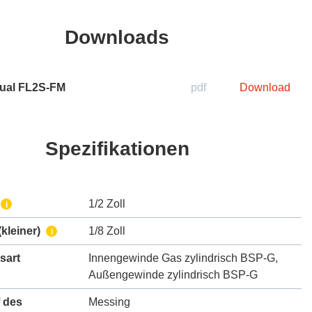
Downloads
ual FL2S-FM
pdf
Download
Spezifikationen
1/2 Zoll
i
kleiner)
1/8 Zoll
i
sart
Innengewinde Gas zylindrisch BSP-G
,
Außengewinde zylindrisch BSP-G
 des
Messing