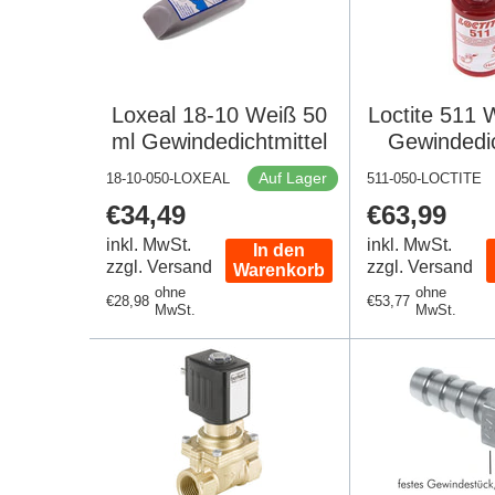
Loxeal 18-10 Weiß 50
Loctite 511 
ml Gewindedichtmittel
Gewindedic
Auf Lager
18-10-050-LOXEAL
511-050-LOCTITE
Regulärer
€34,49
Regulärer
€63,99
Preis
Preis
inkl. MwSt.
inkl. MwSt.
In den
zzgl. Versand
zzgl. Versand
Warenkorb
ohne
ohne
Regulärer
€28,98
Regulärer
€53,77
MwSt.
MwSt.
Preis
Preis