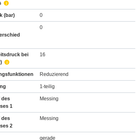
s
i
k
(bar)
0
0
erschied
itsdruck bei
16
)
i
gsfunktionen
Reduzierend
ung
1-teilig
 des
Messing
ses 1
 des
Messing
ses 2
gerade