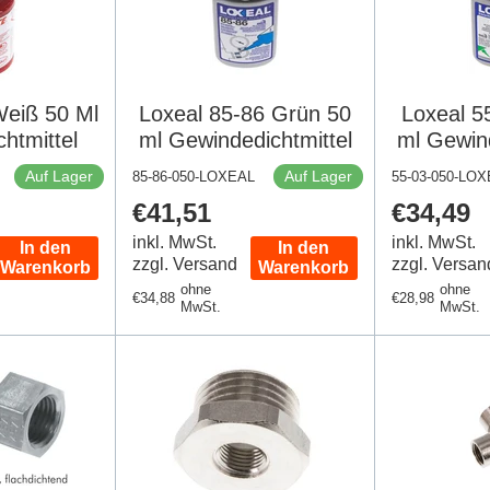
Weiß 50 Ml
Loxeal 85-86 Grün 50
Loxeal 5
htmittel
ml Gewindedichtmittel
ml Gewind
Auf Lager
Auf Lager
85-86-050-LOXEAL
55-03-050-LO
Regulärer
€41,51
Regulär
€34,49
Preis
Preis
inkl. MwSt.
inkl. MwSt.
In den
In den
zzgl. Versand
zzgl. Versan
Warenkorb
Warenkorb
ohne
ohne
Regulärer
€34,88
Regulärer
€28,98
MwSt.
MwSt.
Preis
Preis