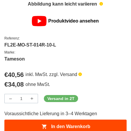
Abbildung kann leicht variieren
Produktvideo ansehen
Referenz:
FL2E-MO-ST-014R-10-L
Marke:
Tameson
Regulärer
€40,56
inkl. MwSt. zzgl. Versand
Preis
Regulärer
€34,08
ohne MwSt.
Preis
Versand in 2T
Menge
Menge
Menge
verringern
erhöhen
für
für
Voraussichtliche Lieferung in 3–4 Werktagen
ProductDrop
ProductDrop
In den Warenkorb