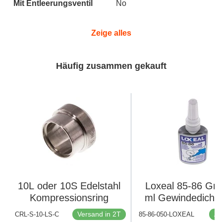
Mit Entleerungsventil
No
Zeige alles
Häufig zusammen gekauft
10L oder 10S Edelstahl
Loxeal 85-86 Grü
Kompressionsring
ml Gewindedichtm
Versand in 2T
Au
CRL-S-10-LS-C
85-86-050-LOXEAL