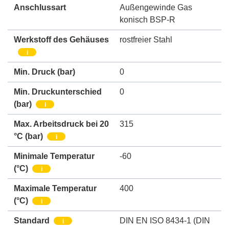
Anschlussart
Außengewinde Gas
konisch BSP-R
Werkstoff des Gehäuses
rostfreier Stahl
i
Min. Druck
(bar)
0
Min. Druckunterschied
0
(bar)
i
Max. Arbeitsdruck bei 20
315
°C (bar)
i
Minimale Temperatur
-60
(°C)
i
Maximale Temperatur
400
(°C)
i
Standard
DIN EN ISO 8434-1 (DIN
i