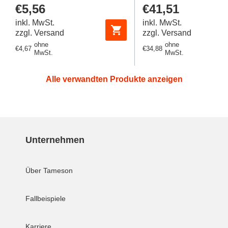
Regulärer
€5,56
Regulärer
€41,51
Preis
Preis
inkl. MwSt.
inkl. MwSt.
zzgl. Versand
zzgl. Versand
ohne
ohne
Regulärer
€4,67
Regulärer
€34,88
MwSt.
MwSt.
Preis
Preis
Alle verwandten Produkte anzeigen
Unternehmen
Über Tameson
Fallbeispiele
Karriere