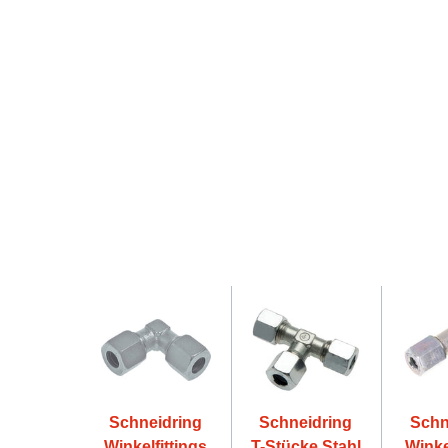
Schneidring
Schneidring
Schn
Winkelfittings
T-Stücke Stahl
Winke