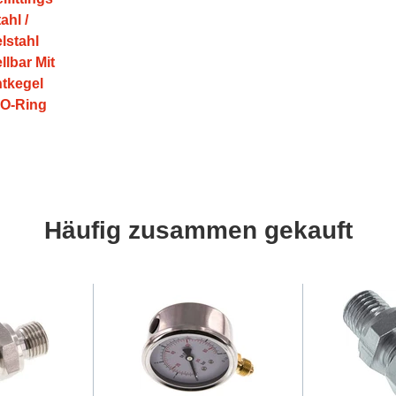
ahl /
lstahl
llbar Mit
htkegel
O-Ring
Häufig zusammen gekauft