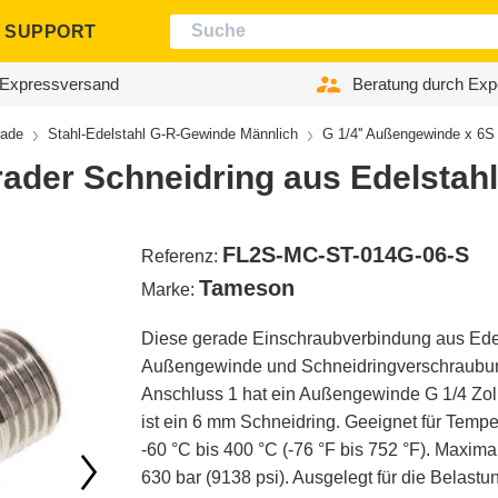
SUPPORT
Expressversand
Beratung durch Exp
ade
Stahl-Edelstahl G-R-Gewinde Männlich
G 1/4'' Außengewinde x 6S
rader Schneidring aus Edelstah
FL2S-MC-ST-014G-06-S
Referenz:
Tameson
Marke:
Diese gerade Einschraubverbindung aus Edels
Außengewinde und Schneidringverschraubun
Anschluss 1 hat ein Außengewinde G 1/4 Zoll
ist ein 6 mm Schneidring. Geeignet für Temp
-60 °C bis 400 °C (-76 °F bis 752 °F). Maxim
630 bar (9138 psi). Ausgelegt für die Belast