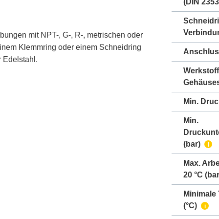
(DIN 2353
Schneidr
Verbindu
bungen mit NPT-, G-, R-, metrischen oder
einem Klemmring oder einem Schneidring
Anschlus
 Edelstahl.
Werkstoff
Gehäuse
Min. Druc
Min.
Druckunt
(bar)
i
Max. Arbe
20 °C (bar
Minimale
(°C)
i