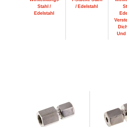
Stahl /
/ Edelstahl
St
Edelstahl
Ede
Verste
Dic
Und 