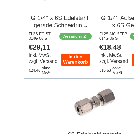
G 1/4'' x 6S Edelstahl
G 1/4'' Auß
gerade Schneidring
x 6S Ge
630 Bar DIN 2353
Schneidr
FL2S-FC-ST-
FL2S-MC-STFP-
Versand in 2T
014G-06-S
014G-06-S
Edelstahl 
Regulärer
€29,11
Regulärer
€18,48
Dichtung 63
Preis
Preis
235
inkl. MwSt.
inkl. MwSt.
In den
zzgl. Versand
zzgl. Versand
Warenkorb
ohne
ohne
Regulärer
€24,46
Regulärer
€15,53
MwSt.
MwSt.
Preis
Preis