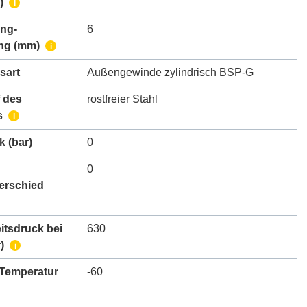
)
i
ing-
6
ng
(mm)
i
sart
Außengewinde zylindrisch BSP-G
 des
rostfreier Stahl
s
i
k
(bar)
0
0
erschied
itsdruck bei
630
)
i
 Temperatur
-60