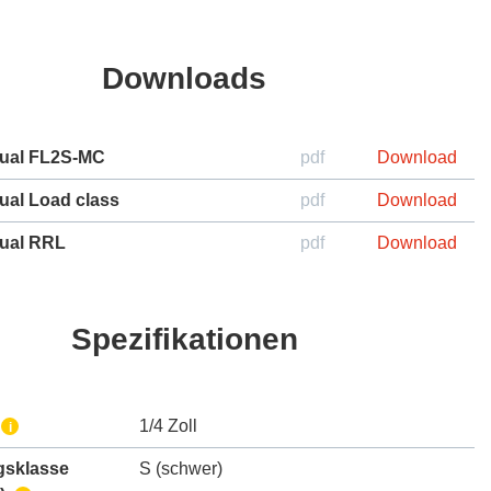
Downloads
ual FL2S-MC
pdf
Download
ual Load class
pdf
Download
ual RRL
pdf
Download
Spezifikationen
1/4 Zoll
i
gsklasse
S (schwer)