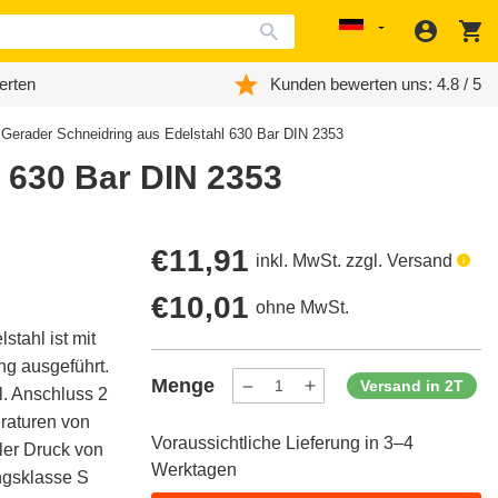
Anmeld
W
Localization
erten
Kunden bewerten uns: 4.8 / 5
 Gerader Schneidring aus Edelstahl 630 Bar DIN 2353
l 630 Bar DIN 2353
Regulärer
€11,91
inkl. MwSt. zzgl. Versand
Preis
Regulärer
€10,01
ohne MwSt.
tahl ist mit
Preis
g ausgeführt.
Menge
Versand in 2T
. Anschluss 2
Menge
Menge
verringern
erhöhen
eraturen von
für
für
Voraussichtliche Lieferung in 3–4
ProductDrop
ProductDrop
aler Druck von
Werktagen
ungsklasse S