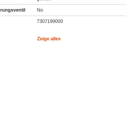
erungsventil
No
7307199000
Zeige alles