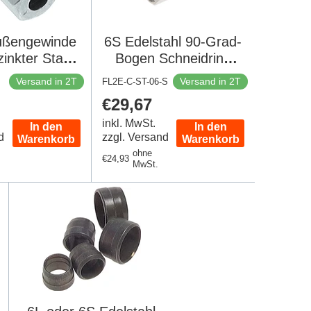
Außengewinde
6S Edelstahl 90-Grad-
inkter Stahl
Bogen Schneidring
Schneidring
630 Bar DIN 2353
Versand in 2T
Versand in 2T
FL2E-C-ST-06-S
DIN 2353 [2
er
Regulärer
€29,67
tück]
Preis
inkl. MwSt.
In den
In den
d
zzgl. Versand
Warenkorb
Warenkorb
ohne
Regulärer
€24,93
MwSt.
Preis