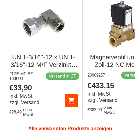
UN 1-3/16''-12 x UN 1-
Magnetventil un 1
3/16''-12 M/F Verzinkter
Zoll-12 NC Mess
Stahl 90 Grad
PTFE 1-20bar/15-
FL2E-MF-EZ-
Versand
20009257
Versand in 2T
103U-O
Winkelverschraubung
24VDC 5404 200
Regulärer
€433,15
Regulärer
€33,90
ORFS 400 Bar -
Preis
Preis
Hydraulisch
inkl. MwSt.
inkl. MwSt.
zzgl. Versand
zzgl. Versand
ohne
ohne
Regulärer
€363,99
Regulärer
€28,49
MwSt.
MwSt.
Preis
Preis
Alle verwandten Produkte anzeigen