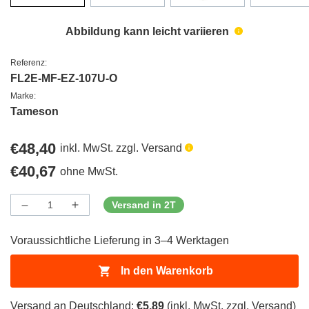
Abbildung kann leicht variieren
Referenz:
FL2E-MF-EZ-107U-O
Marke:
Tameson
Regulärer
€48,40
inkl. MwSt. zzgl. Versand
Preis
Regulärer
€40,67
ohne MwSt.
Preis
Versand in 2T
Menge
Menge
Menge
verringern
erhöhen
für
für
Voraussichtliche Lieferung in 3–4 Werktagen
ProductDrop
ProductDrop
In den Warenkorb
Versand an Deutschland:
€5,89
(inkl. MwSt. zzgl. Versand)