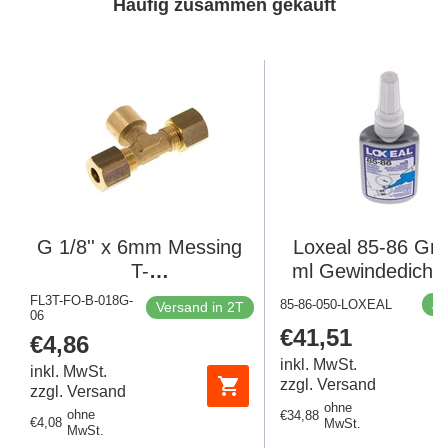
Häufig zusammen gekauft
G 1/8'' x 6mm Messing
Loxeal 85-86 Grü
T-
ml Gewindedichtm
Kompressionsverschraubung
FL3T-FO-B-018G-
Au
85-86-050-LOXEAL
Versand in 2T
06
150 Bar DIN EN 1254-2
Regulärer
€41,51
Regulärer
€4,86
Preis
Preis
inkl. MwSt.
inkl. MwSt.
zzgl. Versand
zzgl. Versand
ohne
ohne
Regulärer
€34,88
Regulärer
€4,08
MwSt.
MwSt.
Preis
Preis