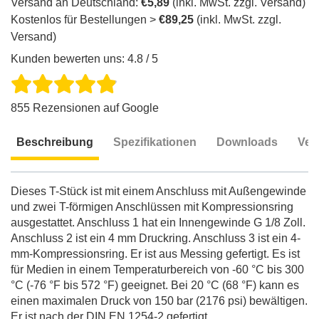
Versand an Deutschland:
€5,89
(inkl. MwSt. zzgl. Versand)
Kostenlos für Bestellungen >
€89,25
(inkl. MwSt. zzgl.
Versand)
Kunden bewerten uns: 4.8 / 5
855 Rezensionen auf Google
Beschreibung
Spezifikationen
Downloads
Ver
Beschreibung
Dieses T-Stück ist mit einem Anschluss mit Außengewinde
und zwei T-förmigen Anschlüssen mit Kompressionsring
ausgestattet. Anschluss 1 hat ein Innengewinde G 1/8 Zoll.
Anschluss 2 ist ein 4 mm Druckring. Anschluss 3 ist ein 4-
mm-Kompressionsring. Er ist aus Messing gefertigt. Es ist
für Medien in einem Temperaturbereich von -60 °C bis 300
°C (-76 °F bis 572 °F) geeignet. Bei 20 °C (68 °F) kann es
einen maximalen Druck von 150 bar (2176 psi) bewältigen.
Er ist nach der DIN EN 1254-2 gefertigt.