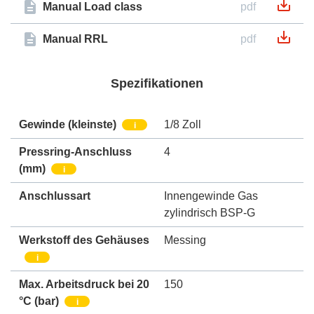
Manual Load class
pdf
Manual RRL
pdf
Spezifikationen
Gewinde (kleinste)
1/8 Zoll
i
Pressring-Anschluss
4
(mm)
i
Anschlussart
Innengewinde Gas
zylindrisch BSP-G
Werkstoff des Gehäuses
Messing
i
Max. Arbeitsdruck bei 20
150
°C (bar)
i