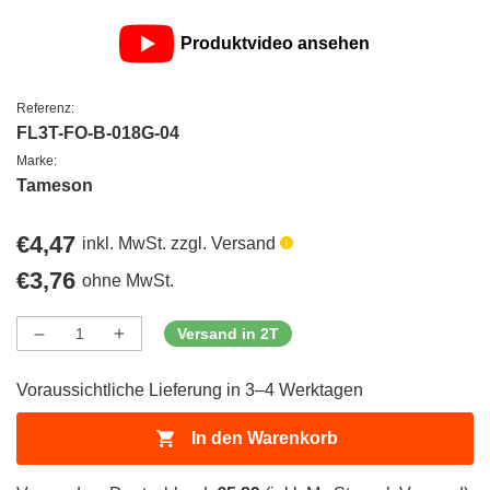
Produktvideo ansehen
Referenz:
FL3T-FO-B-018G-04
Marke:
Tameson
Regulärer
€4,47
inkl. MwSt. zzgl. Versand
Preis
Regulärer
€3,76
ohne MwSt.
Preis
Versand in 2T
Menge
Menge
Menge
verringern
erhöhen
für
für
Voraussichtliche Lieferung in 3–4 Werktagen
ProductDrop
ProductDrop
In den Warenkorb