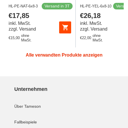
Versand in 3T
Versan
HL-PE-NAT-6x8-3
HL-PE-YEL-6x8-10
Regulärer
€17,85
Regulärer
€26,18
Preis
Preis
inkl. MwSt.
inkl. MwSt.
zzgl. Versand
zzgl. Versand
ohne
ohne
Regulärer
€15,00
Regulärer
€22,00
MwSt.
MwSt.
Preis
Preis
Alle verwandten Produkte anzeigen
Unternehmen
Über Tameson
Fallbeispiele