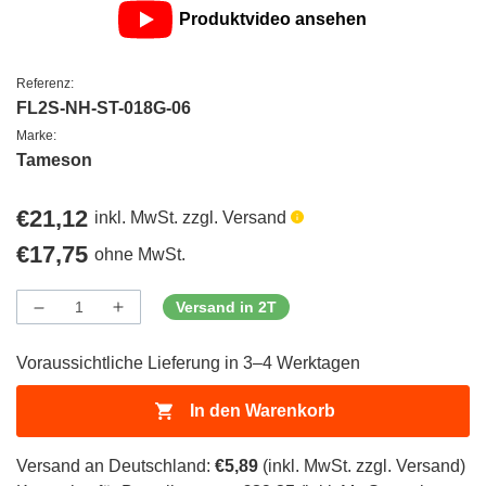
Produktvideo ansehen
Referenz:
FL2S-NH-ST-018G-06
Marke:
Tameson
Regulärer
€21,12
inkl. MwSt. zzgl. Versand
Preis
Regulärer
€17,75
ohne MwSt.
Preis
Versand in 2T
Menge
Menge
Menge
verringern
erhöhen
für
für
Voraussichtliche Lieferung in 3–4 Werktagen
ProductDrop
ProductDrop
In den Warenkorb
Versand an Deutschland:
€5,89
(inkl. MwSt. zzgl. Versand)