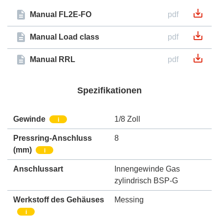
Manual FL2E-FO
pdf
Manual Load class
pdf
Manual RRL
pdf
Spezifikationen
Gewinde
1/8 Zoll
i
Pressring-Anschluss
8
(mm)
i
Anschlussart
Innengewinde Gas
zylindrisch BSP-G
Werkstoff des Gehäuses
Messing
i