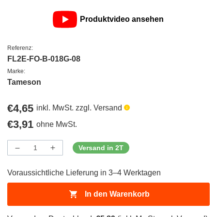
Produktvideo ansehen
Referenz:
FL2E-FO-B-018G-08
Marke:
Tameson
Regulärer
€4,65
inkl. MwSt. zzgl. Versand
Preis
Regulärer
€3,91
ohne MwSt.
Preis
Versand in 2T
Menge
Menge
Menge
verringern
erhöhen
für
für
Voraussichtliche Lieferung in 3–4 Werktagen
ProductDrop
ProductDrop
In den Warenkorb