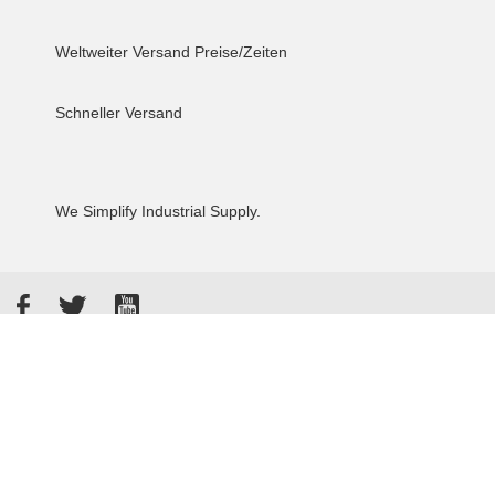
Weltweiter Versand
Preise/Zeiten
Schneller Versand
We Simplify Industrial Supply.
Facebook
Twitter
YouTube
Akzeptierte Zahlungsarten
Kunden bewerten uns: 4.8 / 5