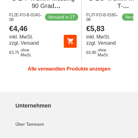
90 Grad
T-
Winkelverschraubung
Kompressionsvers
FL2E-FO-B-014G-
FL3T-FO-B-018G-
Versand in 2T
Versan
08
135 Bar DIN EN 1254-2
08
135 Bar DIN EN 1
Regulärer
€4,46
Regulärer
€5,83
Preis
Preis
inkl. MwSt.
inkl. MwSt.
zzgl. Versand
zzgl. Versand
ohne
ohne
Regulärer
€3,75
Regulärer
€4,90
MwSt.
MwSt.
Preis
Preis
Alle verwandten Produkte anzeigen
Unternehmen
Über Tameson