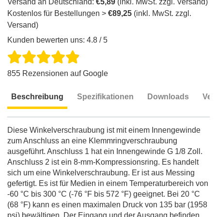
Versand an Deutschland:
€5,89
(inkl. MwSt. zzgl. Versand)
Kostenlos für Bestellungen >
€89,25
(inkl. MwSt. zzgl.
Versand)
Kunden bewerten uns: 4.8 / 5
855 Rezensionen auf Google
Beschreibung
Spezifikationen
Downloads
Ver
Beschreibung
Diese Winkelverschraubung ist mit einem Innengewinde
zum Anschluss an eine Klemmringverschraubung
ausgeführt. Anschluss 1 hat ein Innengewinde G 1/8 Zoll.
Anschluss 2 ist ein 8-mm-Kompressionsring. Es handelt
sich um eine Winkelverschraubung. Er ist aus Messing
gefertigt. Es ist für Medien in einem Temperaturbereich von
-60 °C bis 300 °C (-76 °F bis 572 °F) geeignet. Bei 20 °C
(68 °F) kann es einen maximalen Druck von 135 bar (1958
psi) bewältigen. Der Eingang und der Ausgang befinden