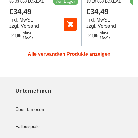
Auf Lager
Au
55-03-050-LOXEAL
18-10-050-LOXEAL
Regulärer
€34,49
Regulärer
€34,49
Preis
Preis
inkl. MwSt.
inkl. MwSt.
zzgl. Versand
zzgl. Versand
ohne
ohne
Regulärer
€28,98
Regulärer
€28,98
MwSt.
MwSt.
Preis
Preis
Alle verwandten Produkte anzeigen
Unternehmen
Über Tameson
Fallbeispiele