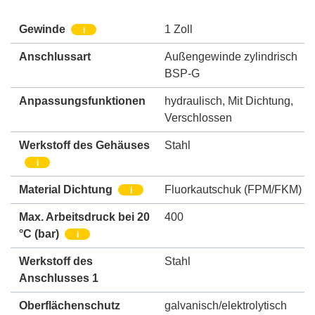
Gewinde
1 Zoll
i
Anschlussart
Außengewinde zylindrisch
BSP-G
Anpassungsfunktionen
hydraulisch
,
Mit Dichtung
,
Verschlossen
Werkstoff des Gehäuses
Stahl
i
Material Dichtung
Fluorkautschuk (FPM/FKM)
i
Max. Arbeitsdruck bei 20
400
°C (bar)
i
Werkstoff des
Stahl
Anschlusses 1
Oberflächenschutz
galvanisch/elektrolytisch