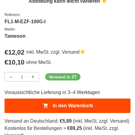
Abbildung kann leicht variieren
Referenz:
FL1-M-EZF-100G-I
Marke:
Tameson
Regulärer
€12,02
inkl. MwSt. zzgl. Versand
Preis
Regulärer
€10,10
ohne MwSt.
Preis
Versand in 2T
Menge
Menge
Menge
verringern
erhöhen
für
für
Voraussichtliche Lieferung in 3–4 Werktagen
ProductDrop
ProductDrop
In den Warenkorb
Versand an Deutschland:
€5,89
(inkl. MwSt. zzgl. Versand)
Kostenlos für Bestellungen >
€89,25
(inkl. MwSt. zzgl.