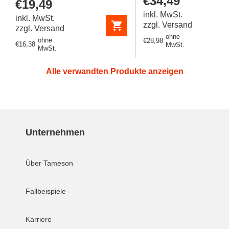
Regulärer
€34,49
Regulärer
€19,49
Preis
Preis
inkl. MwSt.
inkl. MwSt.
zzgl. Versand
zzgl. Versand
ohne
ohne
Regulärer
€28,98
Regulärer
€16,38
MwSt.
MwSt.
Preis
Preis
Alle verwandten Produkte anzeigen
Unternehmen
Über Tameson
Fallbeispiele
Karriere