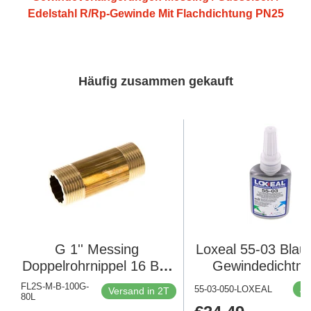
Edelstahl R/Rp-Gewinde Mit Flachdichtung PN25
Häufig zusammen gekauft
G 1'' Messing
Loxeal 55-03 Blau
Doppelrohrnippel 16 Bar
Gewindedichtmit
DIN 2982 - 80mm
FL2S-M-B-100G-
Au
55-03-050-LOXEAL
Versand in 2T
80L