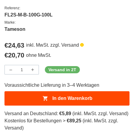
Referenz:
FL2S-M-B-100G-100L
Marke:
Tameson
Regulärer
€24,63
inkl. MwSt. zzgl. Versand
Preis
Regulärer
€20,70
ohne MwSt.
Preis
Versand in 2T
Menge
Menge
Menge
verringern
erhöhen
für
für
Voraussichtliche Lieferung in 3–4 Werktagen
ProductDrop
ProductDrop
In den Warenkorb
Versand an Deutschland:
€5,89
(inkl. MwSt. zzgl. Versand)
Kostenlos für Bestellungen >
€89,25
(inkl. MwSt. zzgl.
Versand)