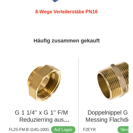
8-Wege Verteilerstäbe PN16
Häufig zusammen gekauft
G 1 1/4'' x G 1'' F/M
Doppelnippel G1 1
Reduzierring aus
Messing Flachdic
Messing 16 bar
16bar (224.8psi)
Auf Lager
Versan
FL2S-FM-B-114G-100G
F2EYR