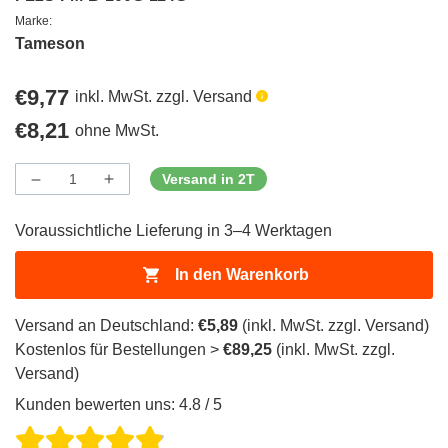
Marke:
Tameson
Regulärer
€9,77
inkl. MwSt. zzgl. Versand
Preis
Regulärer
€8,21
ohne MwSt.
Preis
Versand in 2T
Menge
Menge
Menge
verringern
erhöhen
für
für
Voraussichtliche Lieferung in 3–4 Werktagen
ProductDrop
ProductDrop
In den Warenkorb
Versand an Deutschland:
€5,89
(inkl. MwSt. zzgl. Versand)
Kostenlos für Bestellungen >
€89,25
(inkl. MwSt. zzgl.
Versand)
Kunden bewerten uns: 4.8 / 5