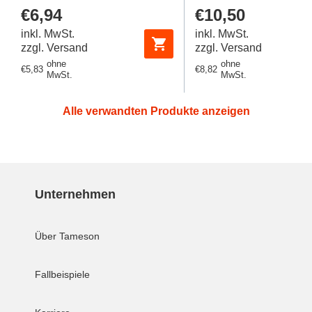
Sechskant
Regulärer
€6,94
Regulärer
€10,50
Preis
Preis
inkl. MwSt.
inkl. MwSt.
zzgl. Versand
zzgl. Versand
ohne
ohne
Regulärer
€5,83
Regulärer
€8,82
MwSt.
MwSt.
Preis
Preis
Alle verwandten Produkte anzeigen
Unternehmen
Über Tameson
Fallbeispiele