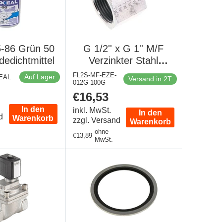
5-86 Grün 50
G 1/2'' x G 1'' M/F
edichtmittel
Verzinkter Stahl
Reduzieradapter 400
FL2S-MF-EZE-
Auf Lager
XEAL
Versand in 2T
012G-100G
Bar - Hydraulisch
er
Regulärer
€16,53
Preis
In den
inkl. MwSt.
In den
d
Warenkorb
zzgl. Versand
Warenkorb
ohne
Regulärer
€13,89
MwSt.
Preis