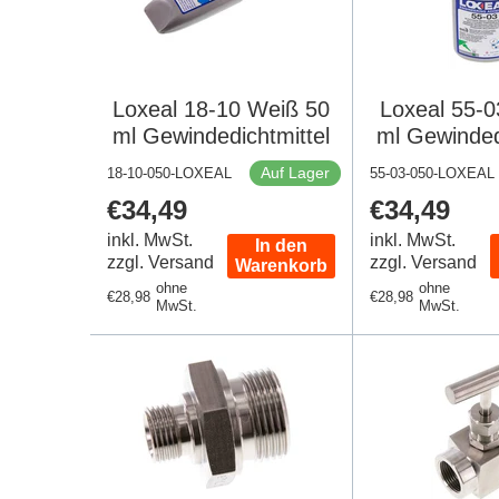
Loxeal 18-10 Weiß 50
Loxeal 55-0
ml Gewindedichtmittel
ml Gewinded
Auf Lager
18-10-050-LOXEAL
55-03-050-LOXEAL
Regulärer
€34,49
Regulärer
€34,49
Preis
Preis
inkl. MwSt.
inkl. MwSt.
In den
zzgl. Versand
zzgl. Versand
Warenkorb
ohne
ohne
Regulärer
€28,98
Regulärer
€28,98
MwSt.
MwSt.
Preis
Preis