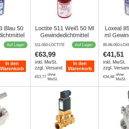
3 Blau 50
Loctite 511 Weiß 50 Ml
Loxeal 8
ichtmittel
Gewindedichtmittel
ml Gewind
Auf Lager
Auf Lager
511-050-LOCTITE
85-86-050-LO
Regulärer
€63,99
Regulär
€41,51
Preis
Preis
inkl. MwSt.
inkl. MwSt.
In den
In den
zzgl. Versand
zzgl. Versan
Warenkorb
Warenkorb
ohne
ohne
Regulärer
€53,77
Regulärer
€34,88
MwSt.
MwSt.
Preis
Preis