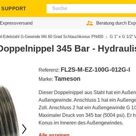
SUPPORT
Expressversand
Beratung durch Exp
hl-Edelstahl G-Gewinde Mit 60 Grad Schlauchkonus PN400
G 1'' x G 1/2''
l Doppelnippel 345 Bar - Hydraul
FL2S-M-EZ-100G-012G-I
Referenz:
Tameson
Marke:
Dieser Doppelnippel aus Stahl hat ein Auße
Außengewinde. Anschluss 1 hat ein Außeng
Zoll. Anschluss 2 hat ein Außengewinde G 1/2
Maximaler Druck von 345 bar (5004 psi). Er h
Konus im Inneren des Außengewindes.
Alle anzeigen