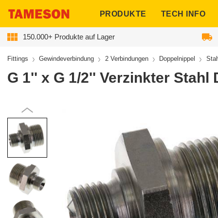
ngen
PRODUKTE
TECH INFO
150.000+ Produkte auf Lager
Fittings
Gewindeverbindung
2 Verbindungen
Doppelnippel
Sta
G 1'' x G 1/2'' Verzinkter Stah