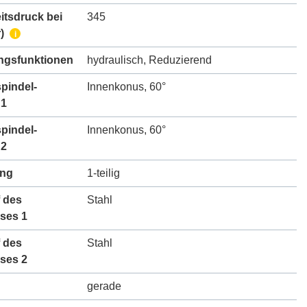
itsdruck bei
345
)
i
gsfunktionen
hydraulisch
,
Reduzierend
pindel-
Innenkonus, 60°
 1
pindel-
Innenkonus, 60°
 2
ung
1-teilig
 des
Stahl
ses 1
 des
Stahl
ses 2
gerade