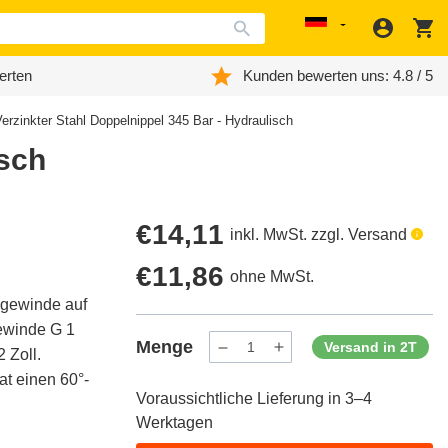
Anmeld
W
Localization
erten
Kunden bewerten uns: 4.8 / 5
 Verzinkter Stahl Doppelnippel 345 Bar - Hydraulisch
isch
Regulärer
€14,11
inkl. MwSt. zzgl. Versand
Preis
Regulärer
€11,86
ohne MwSt.
ngewinde auf
Preis
ewinde G 1
Menge
Versand in 2T
 Zoll.
Menge
Menge
verringern
erhöhen
at einen 60°-
für
für
Voraussichtliche Lieferung in 3–4
ProductDrop
ProductDrop
Werktagen