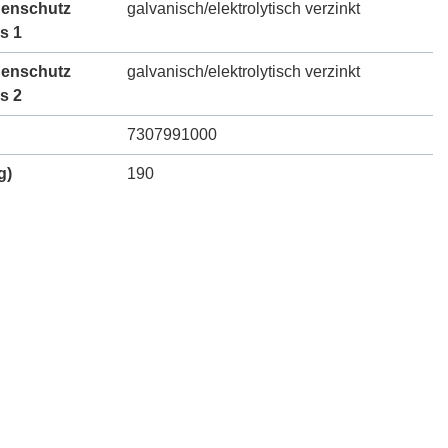
henschutz
galvanisch/elektrolytisch verzinkt
s 1
henschutz
galvanisch/elektrolytisch verzinkt
s 2
7307991000
g)
190