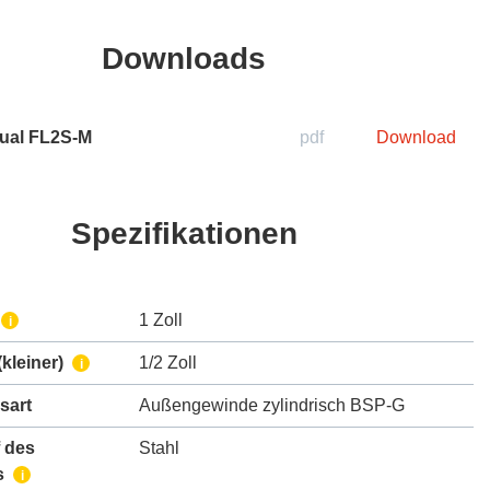
Downloads
ual FL2S-M
pdf
Download
Spezifikationen
1 Zoll
i
kleiner)
1/2 Zoll
i
sart
Außengewinde zylindrisch BSP-G
 des
Stahl
s
i