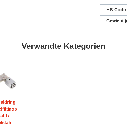
HS-Code
Gewicht
(
Verwandte Kategorien
eidring
lfittings
ahl /
lstahl