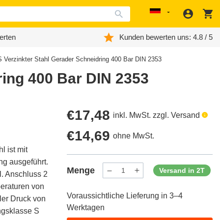
Anmeld
W
Localization
erten
Kunden bewerten uns: 4.8 / 5
S Verzinkter Stahl Gerader Schneidring 400 Bar DIN 2353
ring 400 Bar DIN 2353
Regulärer
€17,48
inkl. MwSt. zzgl. Versand
Preis
Regulärer
€14,69
ohne MwSt.
 ist mit
Preis
g ausgeführt.
Menge
Versand in 2T
. Anschluss 2
Menge
Menge
verringern
erhöhen
peraturen von
für
für
Voraussichtliche Lieferung in 3–4
ProductDrop
ProductDrop
aler Druck von
Werktagen
ungsklasse S