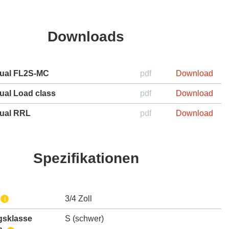
Downloads
ual FL2S-MC
pdf
Download
ual Load class
pdf
Download
ual RRL
pdf
Download
Spezifikationen
3/4 Zoll
i
gsklasse
S (schwer)