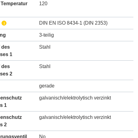
 Temperatur
120
DIN EN ISO 8434-1 (DIN 2353)
i
ung
3-teilig
 des
Stahl
ses 1
 des
Stahl
ses 2
gerade
henschutz
galvanisch/elektrolytisch verzinkt
s 1
henschutz
galvanisch/elektrolytisch verzinkt
s 2
erungsventil
No