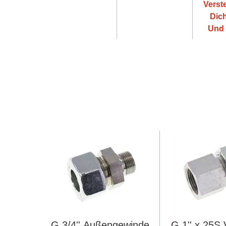
Verste
Dic
Und 
G 3/4'' Außengewinde
G 1'' x 25S 