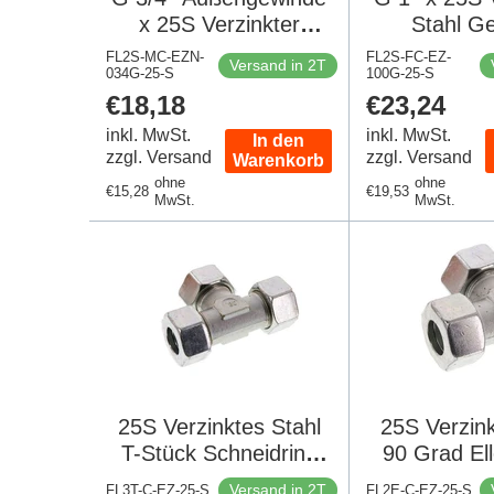
x 25S Verzinkter
Stahl G
gerader Schneidring
Schneidrin
FL2S-MC-EZN-
FL2S-FC-EZ-
Versand in 2T
034G-25-S
aus Stahl mit FKM-
100G-25-S
DIN 2
Regulärer
€18,18
Regulärer
€23,24
Dichtung 400 bar DIN
Preis
Preis
2353
inkl. MwSt.
inkl. MwSt.
In den
zzgl. Versand
zzgl. Versand
Warenkorb
ohne
ohne
Regulärer
€15,28
Regulärer
€19,53
MwSt.
MwSt.
Preis
Preis
25S Verzinktes Stahl
25S Verzink
T-Stück Schneidring
90 Grad El
400 Bar DIN 2353
Schneidrin
Versand in 2T
FL3T-C-EZ-25-S
FL2E-C-EZ-25-S