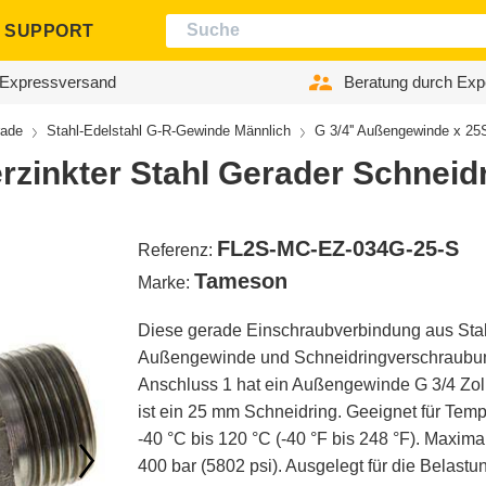
SUPPORT
Expressversand
Beratung durch Exp
ade
Stahl-Edelstahl G-R-Gewinde Männlich
G 3/4'' Außengewinde x 25
rzinkter Stahl Gerader Schneid
FL2S-MC-EZ-034G-25-S
Referenz:
Tameson
Marke:
Diese gerade Einschraubverbindung aus Stahl
Außengewinde und Schneidringverschraubun
Anschluss 1 hat ein Außengewinde G 3/4 Zoll
ist ein 25 mm Schneidring. Geeignet für Tem
-40 °C bis 120 °C (-40 °F bis 248 °F). Maxim
400 bar (5802 psi). Ausgelegt für die Belast