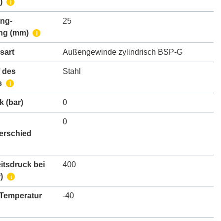
)
i
ing-
25
ng
(mm)
i
sart
Außengewinde zylindrisch BSP-G
 des
Stahl
s
i
k
(bar)
0
0
erschied
itsdruck bei
400
)
i
 Temperatur
-40