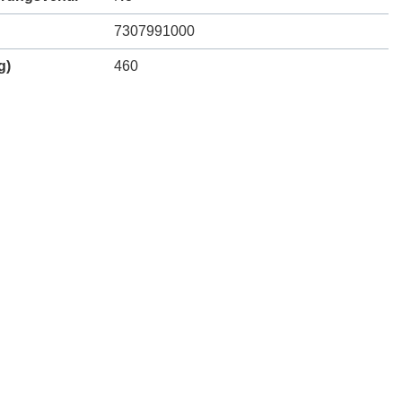
7307991000
g)
460