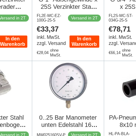
erader
25S Verzinkter Stahl
x 25S
g 400 Bar
90 Grad
Schnei
FL2E-MC-EZ-
FL2S-MC-ST-
Versand in 2T
Versand in 2T
353
100G-25-S
Winkelverschraubung
034G-25-S
Edelstahl
Regulärer
€33,37
Regulär
€78,71
400 Bar DIN 2353
Preis
Preis
inkl. MwSt.
inkl. MwSt.
In den
In den
zzgl. Versand
zzgl. Versan
Warenkorb
Warenkorb
ohne
ohne
Regulärer
€28,04
Regulärer
€66,14
MwSt.
MwSt.
Preis
Preis
ter Stahl
0..25 Bar Manometer
PA-Pneum
lenbogen
unten Edelstahl 160
8x10
g 400 Bar
mm Klasse 0.6
Sc
HL-PA-BLA-
Versand in 2T
Versand in 2T
MW025160SV-P