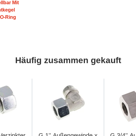
llbar Mit
htkegel
O-Ring
Häufig zusammen gekauft
Verzinkter
G 1'' Außengewinde x
G 3/4'' 