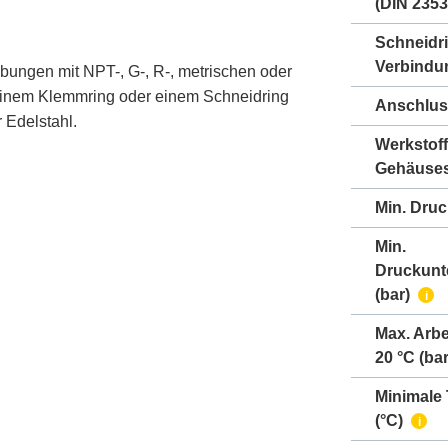
(DIN 2353
Schneidr
Verbindu
bungen mit NPT-, G-, R-, metrischen oder
einem Klemmring oder einem Schneidring
Anschlus
 Edelstahl.
Werkstoff
Gehäuse
Min. Druc
Min.
Druckunt
(bar)
i
Max. Arbe
20 °C (bar
Minimale
(°C)
i