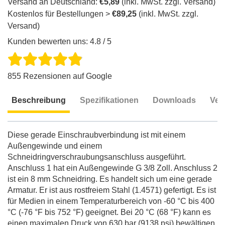
Versand an Deutschland:
€5,89
(inkl. MwSt. zzgl. Versand)
Kostenlos für Bestellungen >
€89,25
(inkl. MwSt. zzgl.
Versand)
Kunden bewerten uns: 4.8 / 5
855 Rezensionen auf Google
Beschreibung
Spezifikationen
Downloads
Ver
Beschreibung
Diese gerade Einschraubverbindung ist mit einem
Außengewinde und einem
Schneidringverschraubungsanschluss ausgeführt.
Anschluss 1 hat ein Außengewinde G 3/8 Zoll. Anschluss 2
ist ein 8 mm Schneidring. Es handelt sich um eine gerade
Armatur. Er ist aus rostfreiem Stahl (1.4571) gefertigt. Es ist
für Medien in einem Temperaturbereich von -60 °C bis 400
°C (-76 °F bis 752 °F) geeignet. Bei 20 °C (68 °F) kann es
einen maximalen Druck von 630 bar (9138 psi) bewältigen.