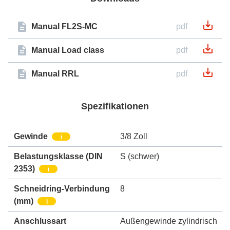
Manual FL2S-MC
pdf
Manual Load class
pdf
Manual RRL
pdf
Spezifikationen
Gewinde
3/8 Zoll
i
Belastungsklasse (DIN
S (schwer)
2353)
i
Schneidring-Verbindung
8
(mm)
i
Anschlussart
Außengewinde zylindrisch