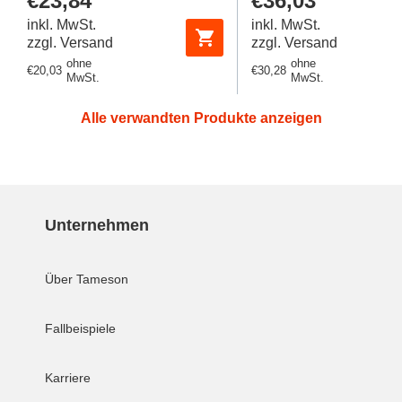
Regulärer
€23,84
Regulärer
€36,03
Preis
Preis
inkl. MwSt.
inkl. MwSt.
zzgl. Versand
zzgl. Versand
ohne
ohne
Regulärer
€20,03
Regulärer
€30,28
MwSt.
MwSt.
Preis
Preis
Alle verwandten Produkte anzeigen
Unternehmen
Über Tameson
Fallbeispiele
Karriere