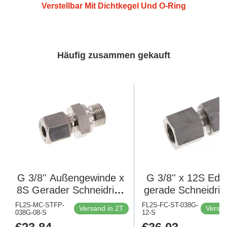
Verstellbar Mit Dichtkegel Und O-Ring
Häufig zusammen gekauft
G 3/8'' Außengewinde x
G 3/8'' x 12S Edel
8S Gerader Schneidring
gerade Schneidrin
aus Edelstahl mit FKM-
Bar DIN 235
FL2S-MC-STFP-
FL2S-FC-ST-038G-
Versand in 2T
Versan
038G-08-S
Dichtung 630 bar DIN
12-S
2353