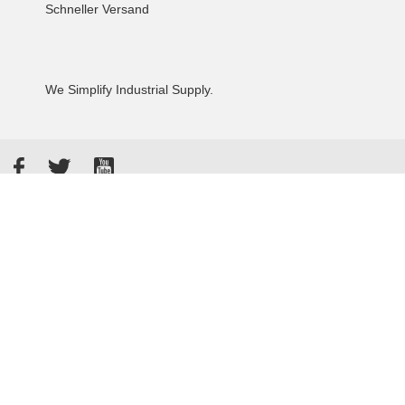
Schneller Versand
We Simplify Industrial Supply.
Facebook
Twitter
YouTube
Akzeptierte Zahlungsarten
Kunden bewerten uns: 4.8 / 5
855 Rezensionen auf Google
Allgemeine Verkaufsbedingungen
Datenschutzbestimmungen
Impressum
© 2026 - Tameson™