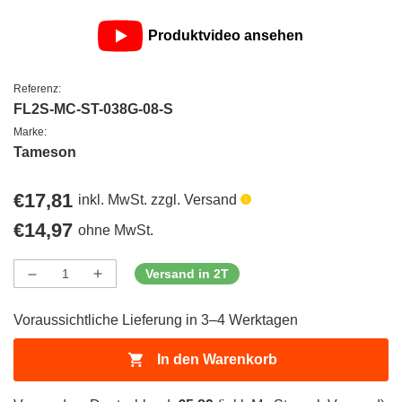
Produktvideo ansehen
Referenz:
FL2S-MC-ST-038G-08-S
Marke:
Tameson
Regulärer
€17,81
inkl. MwSt. zzgl. Versand
Preis
Regulärer
€14,97
ohne MwSt.
Preis
Versand in 2T
Menge
Menge
Menge
verringern
erhöhen
für
für
Voraussichtliche Lieferung in 3–4 Werktagen
ProductDrop
ProductDrop
In den Warenkorb