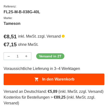
Referenz:
FL2S-M-B-038G-40L
Marke:
Tameson
Regulärer
€8,51
inkl. MwSt. zzgl. Versand
Preis
Regulärer
€7,15
ohne MwSt.
Preis
Versand in 2T
Menge
Menge
Menge
verringern
erhöhen
für
für
Voraussichtliche Lieferung in 3–4 Werktagen
ProductDrop
ProductDrop
In den Warenkorb
Versand an Deutschland:
€5,89
(inkl. MwSt. zzgl. Versand)
Kostenlos für Bestellungen >
€89,25
(inkl. MwSt. zzgl.
Versand)