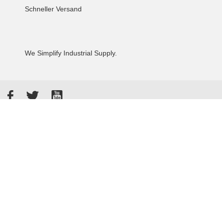
Schneller Versand
We Simplify Industrial Supply.
Facebook
Twitter
YouTube
Akzeptierte Zahlungsarten
Kunden bewerten uns: 4.8 / 5
855 Rezensionen auf Google
Allgemeine Verkaufsbedingungen
Datenschutzbestimmungen
Impressum
© 2026 - Tameson™