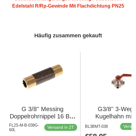
Edelstahl R/Rp-Gewinde Mit Flachdichtung PN25
Häufig zusammen gekauft
G 3/8'' Messing
G3/8'' 3-Wege
Doppelrohrnippel 16 Bar
Kugelhahn mit 
DIN 2982 - 60mm
Anschluss Mess
FL2S-M-B-038G-
Versan
BL3BMT-038
Versand in 2T
60L
PTFE/NBR 55 ba