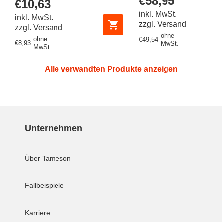
Regulärer
€58,95
Regulärer
€10,63
BL3BM
Preis
Preis
inkl. MwSt.
inkl. MwSt.
zzgl. Versand
zzgl. Versand
ohne
ohne
Regulärer
€49,54
Regulärer
€8,93
MwSt.
MwSt.
Preis
Preis
Alle verwandten Produkte anzeigen
Unternehmen
Über Tameson
Fallbeispiele
Karriere