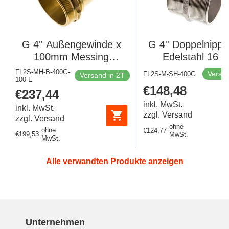
G 4'' Außengewinde x
G 4'' Doppelnippe
100mm Messing
Edelstahl 16 b
Schlauchanschluss mit
FL2S-MH-B-400G-
Versan
FL2S-M-SH-400G
Versand in 2T
100-E
Sicherheitsmanschette
Regulärer
€148,48
Regulärer
€237,44
DIN 2817
Preis
Preis
inkl. MwSt.
inkl. MwSt.
zzgl. Versand
zzgl. Versand
ohne
ohne
Regulärer
€124,77
Regulärer
€199,53
MwSt.
MwSt.
Preis
Preis
Alle verwandten Produkte anzeigen
Unternehmen