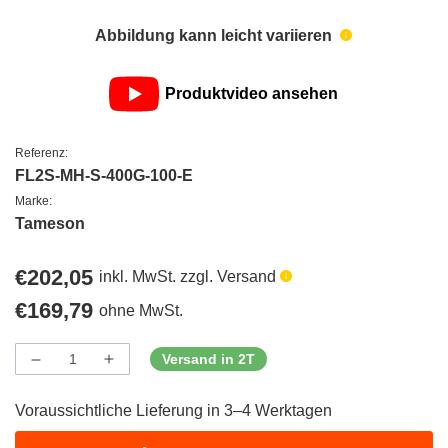
Abbildung kann leicht variieren
Produktvideo ansehen
Referenz:
FL2S-MH-S-400G-100-E
Marke:
Tameson
Regulärer
€202,05
inkl. MwSt. zzgl. Versand
Preis
Regulärer
€169,79
ohne MwSt.
Preis
Versand in 2T
Menge
Menge
Menge
verringern
erhöhen
für
für
Voraussichtliche Lieferung in 3–4 Werktagen
ProductDrop
ProductDrop