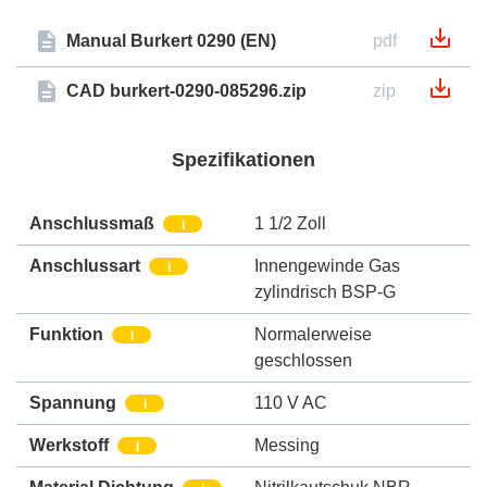
Manual Burkert 0290 (EN)
pdf
CAD burkert-0290-085296.zip
zip
Spezifikationen
Anschlussmaß
1 1/2 Zoll
i
Anschlussart
Innengewinde Gas
i
zylindrisch BSP-G
Funktion
Normalerweise
i
geschlossen
Spannung
110 V AC
i
Werkstoff
Messing
i