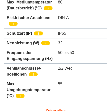
Max. Mediumtemperatur
80
(Dauerbetrieb)
(°C)
i
Elektrischer Anschluss
DIN-A
i
Schutzart (IP)
IP65
i
Nennleistung
(W)
32
i
Frequenz der
50 bis 50
Eingangsspannung (Hz)
Ventilanschlüsse/-
2/2 Weg
positionen
i
Max.
55
Umgebungstemperatur
(°C)
i
Zeige alles