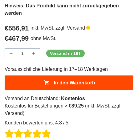
Hinweis: Das Produkt kann nicht zurückgegeben
werden
Regulärer
€556,91
inkl. MwSt. zzgl. Versand
Preis
Regulärer
€467,99
ohne MwSt.
Preis
Versand in 16T
Menge
Menge
Menge
verringern
erhöhen
für
für
Voraussichtliche Lieferung in 17–18 Werktagen
ProductDrop
ProductDrop
In den Warenkorb
Versand an Deutschland:
Kostenlos
Kostenlos für Bestellungen >
€89,25
(inkl. MwSt. zzgl.
Versand)
Kunden bewerten uns: 4.8 / 5