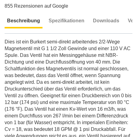
855 Rezensionen auf Google
Beschreibung
Spezifikationen
Downloads
Ver
Beschreibung
Dies ist ein Burkert semi-direkt arbeitendes 2/2-Wege
Magnetventil mit G 1 1/2 Zoll Gewinde und einer 110 V AC
Spule. Das Ventil hat ein Messinggehäuse mit NBR-
Dichtung und eine Durchflussöffnung von 40 mm. Die
Schaltfunktion des Magnetventils ist normal geschlossen,
was bedeutet, dass das Ventil öffnet, wenn Spannung
angelegt wird. Da es semi-direkt arbeitet, ist kein
Druckunterschied über das Ventil erforderlich, um das
Ventil zu öffnen. Geeignet für einen Druckbereich von 0 bis
12 bar (174 psi) und eine maximale Temperatur von 80 °C
(176 °F). Das Ventil hat einen Kv-Wert von 16 m3/h, was
einem Durchfluss von 267 l/min bei einem Differenzdruck
von 1 bar (für Wasser) entspricht. In imperialen Einheiten:
Cv = 18, was bedeutet 18 GPM @ 1 psi Druckabfall. Für
viele Anwendungen reicht es aus, ein Ventil basierend auf