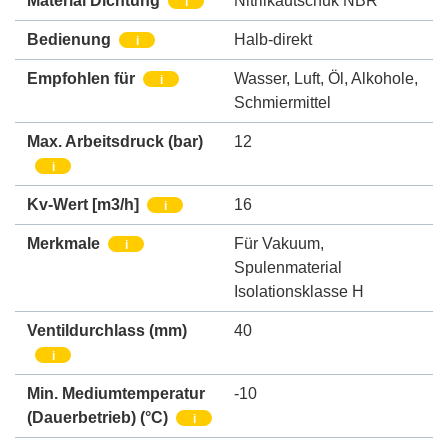
Material Dichtung
Nitrilkautschuk NBR
i
Bedienung
Halb-direkt
i
Empfohlen für
Wasser
,
Luft
,
Öl
,
Alkohole
,
i
Schmiermittel
Max. Arbeitsdruck
(bar)
12
i
Kv-Wert [m3/h]
16
i
Merkmale
Für Vakuum
,
i
Spulenmaterial
Isolationsklasse H
Ventildurchlass
(mm)
40
i
Min. Mediumtemperatur
-10
(Dauerbetrieb)
(°C)
i