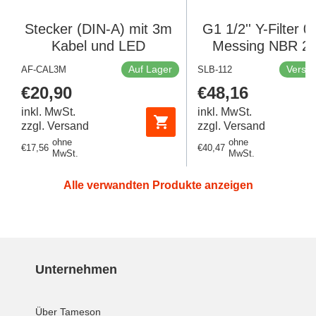
Stecker (DIN-A) mit 3m
G1 1/2'' Y-Filter 
Kabel und LED
Messing NBR 20
Auf Lager
Versan
AF-CAL3M
SLB-112
Regulärer
€20,90
Regulärer
€48,16
Preis
Preis
inkl. MwSt.
inkl. MwSt.
zzgl. Versand
zzgl. Versand
ohne
ohne
Regulärer
€17,56
Regulärer
€40,47
MwSt.
MwSt.
Preis
Preis
Alle verwandten Produkte anzeigen
Unternehmen
Über Tameson