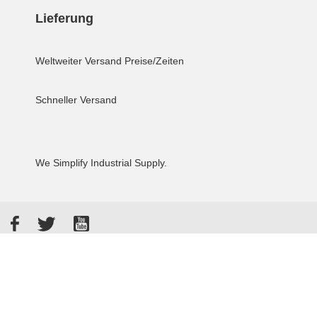
Lieferung
Weltweiter Versand
Preise/Zeiten
Schneller Versand
We Simplify Industrial Supply.
Facebook
Twitter
YouTube
Akzeptierte Zahlungsarten
Kunden bewerten uns: 4.8 / 5