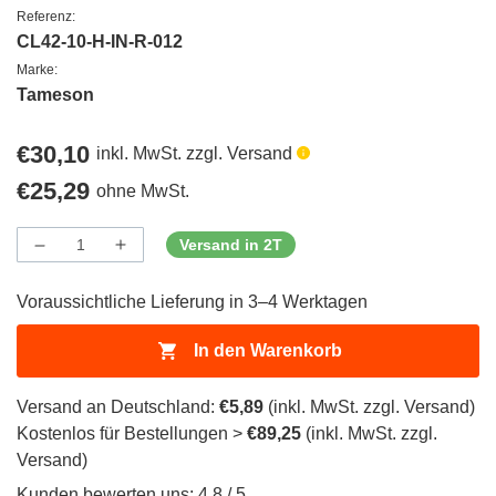
Referenz:
CL42-10-H-IN-R-012
Marke:
Tameson
Regulärer
€30,10
inkl. MwSt. zzgl. Versand
Preis
Regulärer
€25,29
ohne MwSt.
Preis
Versand in 2T
Menge
Menge
Menge
verringern
erhöhen
für
für
Voraussichtliche Lieferung in 3–4 Werktagen
ProductDrop
ProductDrop
In den Warenkorb
Versand an Deutschland:
€5,89
(inkl. MwSt. zzgl. Versand)
Kostenlos für Bestellungen >
€89,25
(inkl. MwSt. zzgl.
Versand)
Kunden bewerten uns: 4.8 / 5