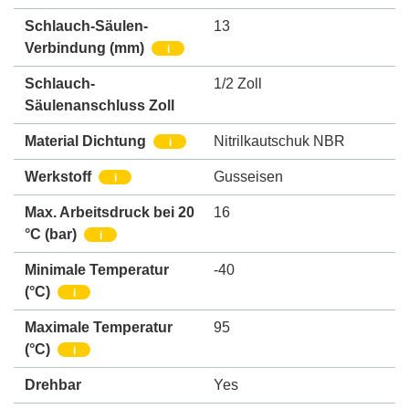
Schlauch-Säulen-
13
Verbindung
(mm)
i
Schlauch-
1/2 Zoll
Säulenanschluss Zoll
Material Dichtung
Nitrilkautschuk NBR
i
Werkstoff
Gusseisen
i
Max. Arbeitsdruck bei 20
16
°C
(bar)
i
Minimale Temperatur
-40
(°C)
i
Maximale Temperatur
95
(°C)
i
Drehbar
Yes