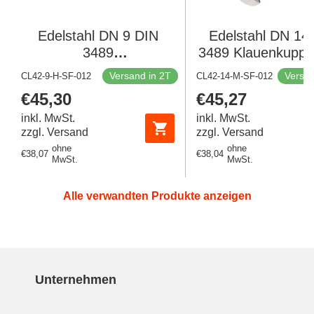
Edelstahl DN 9 DIN
Edelstahl DN 14
3489
3489 Klauenkuppl
Drehklauenkupplung 13
1/2'' Außengewi
Versand in 2T
Versan
CL42-9-H-SF-012
CL42-14-M-SF-012
mm (1/2'')
Regulärer
€45,30
Regulärer
€45,27
Schlauchbolzen
Preis
Preis
inkl. MwSt.
inkl. MwSt.
zzgl. Versand
zzgl. Versand
ohne
ohne
Regulärer
€38,07
Regulärer
€38,04
MwSt.
MwSt.
Preis
Preis
Alle verwandten Produkte anzeigen
Unternehmen