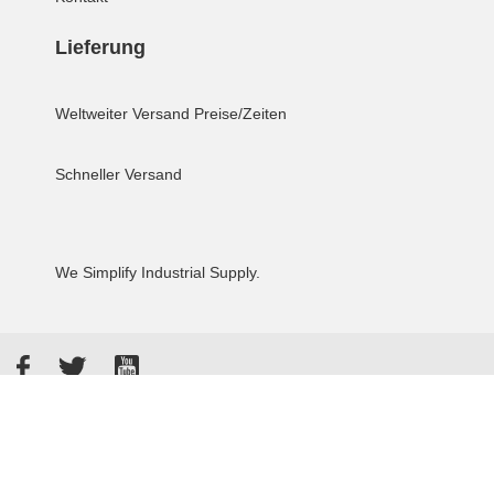
Lieferung
Weltweiter Versand
Preise/Zeiten
Schneller Versand
We Simplify Industrial Supply.
Facebook
Twitter
YouTube
Akzeptierte Zahlungsarten
Kunden bewerten uns: 4.8 / 5