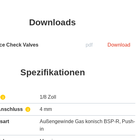
Downloads
ice Check Valves
pdf
Download
Spezifikationen
1/8 Zoll
i
Anschluss
4 mm
i
sart
Außengewinde Gas konisch BSP-R
,
Push-
in