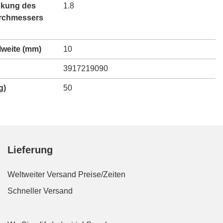
kung des
1.8
rchmessers
lweite (mm)
10
3917219090
g)
50
Lieferung
Weltweiter Versand
Preise/Zeiten
Schneller Versand