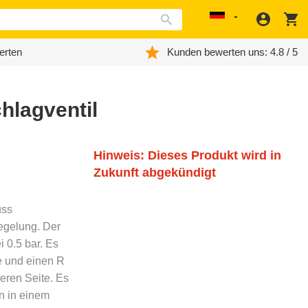
Anmeld
W
Localization
erten
Kunden bewerten uns: 4.8 / 5
hlagventil
Hinweis: Dieses Produkt wird in
Zukunft abgekündigt
uss
regelung. Der
 0.5 bar. Es
te und einen R
eren Seite. Es
n in einem