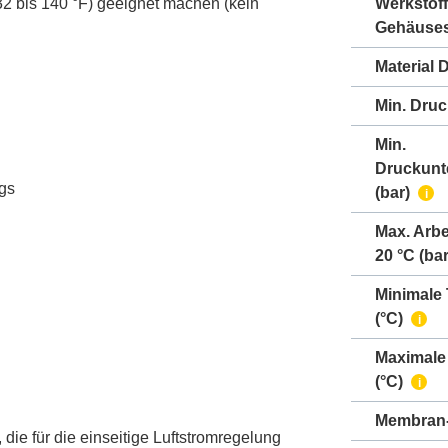
2 bis 140 °F) geeignet machen (kein
Werkstoff
Gehäuse
Material 
Min. Druc
Min.
Druckunt
ngs
(bar)
i
Max. Arbe
20 °C (bar
Minimale
(°C)
i
Maximale
(°C)
i
Membran-
ie für die einseitige Luftstromregelung