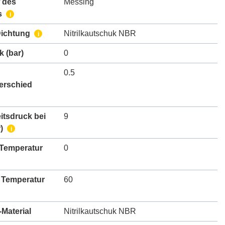
 des
Messing
s
i
Dichtung
Nitrilkautschuk NBR
i
k
(bar)
0
0.5
erschied
itsdruck bei
9
)
i
 Temperatur
0
 Temperatur
60
Material
Nitrilkautschuk NBR