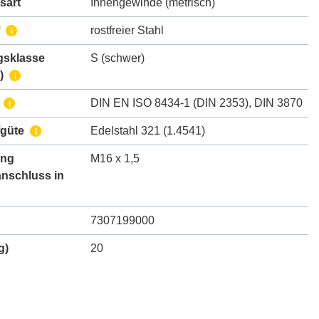
sart
Innengewinde (metrisch)
rostfreier Stahl
i
gsklasse
S (schwer)
)
i
DIN EN ISO 8434-1 (DIN 2353)
,
DIN 3870
i
fgüte
Edelstahl 321 (1.4541)
i
ng
M16 x 1,5
nschluss in
7307199000
g)
20