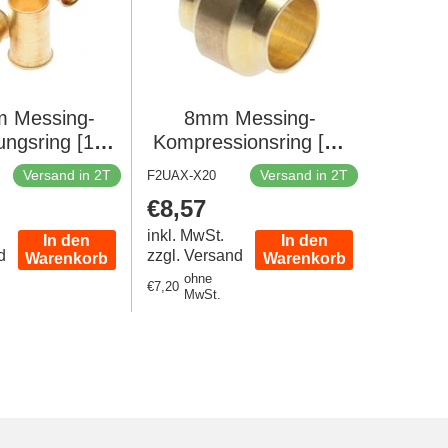
 Messing-
8mm Messing-
ungsring [10
Kompressionsring [20
tück]
Stück]
Versand in 2T
Versand in 2T
F2UAX-X20
er
Regulärer
€8,57
Preis
inkl. MwSt.
In den
In den
d
zzgl. Versand
Warenkorb
Warenkorb
ohne
Regulärer
€7,20
MwSt.
Preis