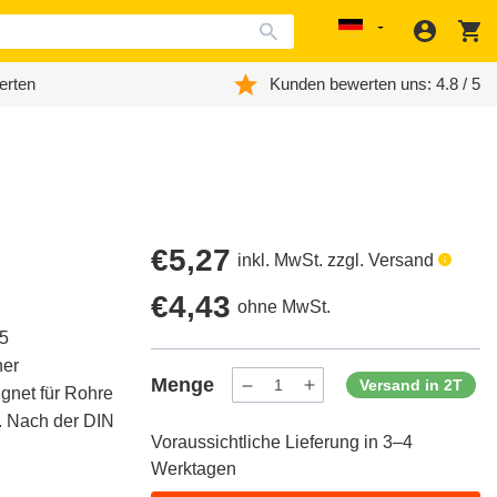
Anmeld
W
Localization
erten
Kunden bewerten uns: 4.8 / 5
Regulärer
€5,27
inkl. MwSt. zzgl. Versand
Preis
Regulärer
€4,43
ohne MwSt.
,5
Preis
ner
Menge
Versand in 2T
gnet für Rohre
Menge
Menge
verringern
erhöhen
 Nach der DIN
für
für
Voraussichtliche Lieferung in 3–4
ProductDrop
ProductDrop
Werktagen