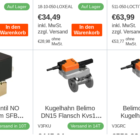
Auf Lager
Auf Lager
18-10-050-LOXEAL
511-050-LOCTI
Regulärer
€34,49
Regulär
€63,99
Preis
Preis
inkl. MwSt.
inkl. MwSt.
In den
In den
zzgl. Versand
zzgl. Versan
Warenkorb
Warenkorb
ohne
ohne
Regulärer
€28,98
Regulärer
€53,77
MwSt.
MwSt.
Preis
Preis
ntil NO
Kugelhahn Belimo
Belim
m SFB
DN15 Flansch Kvs15
Kugel
FKM 0-
24VAC/DC 90s 2/3-
Flans
ersand in 10T
Versand in 14T
V3FKU
V3GRC
210psi
punkt 10Nm IP54
24VAC/D
Regulärer
€445,04
Regulär
€553,33
 7011
R6015R-B1/NR24A
Punkt 