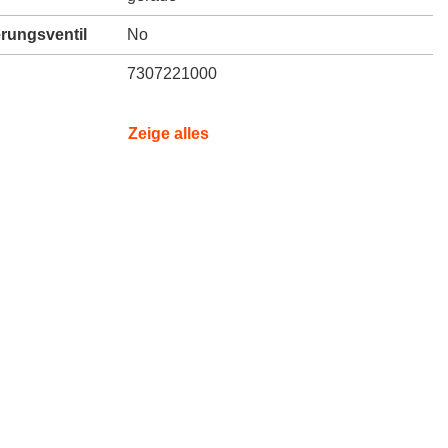
erungsventil
No
7307221000
Zeige alles