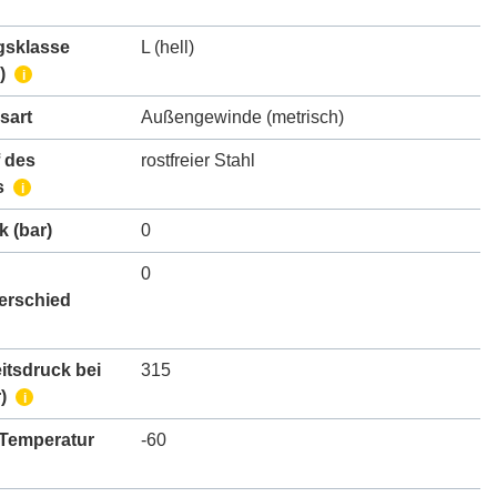
gsklasse
L (hell)
)
i
sart
Außengewinde (metrisch)
 des
rostfreier Stahl
s
i
k
(bar)
0
0
erschied
itsdruck bei
315
)
i
 Temperatur
-60