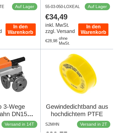
Auf Lager
Auf Lager
TE
55-03-050-LOXEAL
er
Regulärer
€34,49
Preis
inkl. MwSt.
In den
In den
d
zzgl. Versand
Warenkorb
Warenkorb
ohne
Regulärer
€28,98
MwSt.
Preis
o 3-Wege
Gewindedichtband aus
hahn DN15
hochdichtem PTFE
ch Kvs15
Versand in 14T
Versand in 2T
S2MHN
C 90s 2/3-
er
Regulärer
€20,75
10Nm IP54