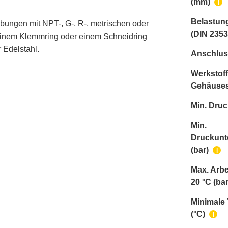
(mm)
i
Belastun
bungen mit NPT-, G-, R-, metrischen oder
(DIN 2353
einem Klemmring oder einem Schneidring
 Edelstahl.
Anschlus
Werkstoff
Gehäuse
Min. Druc
Min.
Druckunt
(bar)
i
Max. Arbe
20 °C (bar
Minimale
(°C)
i