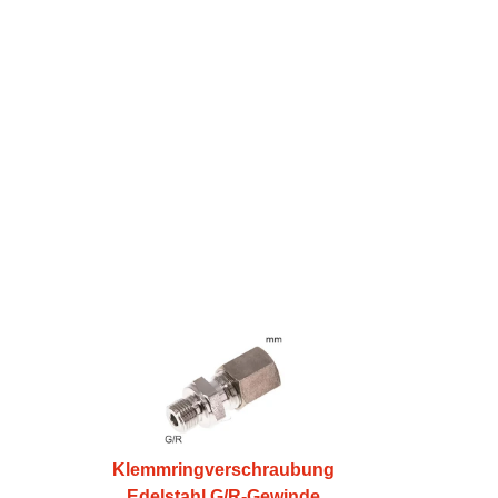
Klemmringverschraubung
Edelstahl G/R-Gewinde