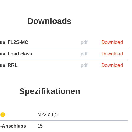
Downloads
ual FL2S-MC
pdf
Download
ual Load class
pdf
Download
ual RRL
pdf
Download
Spezifikationen
M22 x 1,5
i
g-Anschluss
15