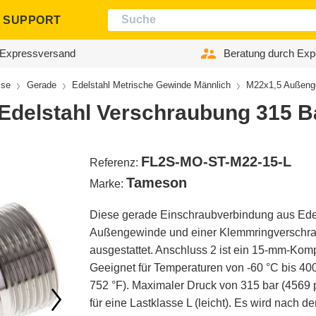
SUPPORT
Expressversand
Beratung durch Exp
sse
Gerade
Edelstahl Metrische Gewinde Männlich
M22x1,5 Außenge
Edelstahl Verschraubung 315 B
FL2S-MO-ST-M22-15-L
Referenz:
Tameson
Marke:
Diese gerade Einschraubverbindung aus Edels
Außengewinde und einer Klemmringverschr
ausgestattet. Anschluss 2 ist ein 15-mm-Kom
Geeignet für Temperaturen von -60 °C bis 400
752 °F). Maximaler Druck von 315 bar (4569 p
für eine Lastklasse L (leicht). Es wird nach 