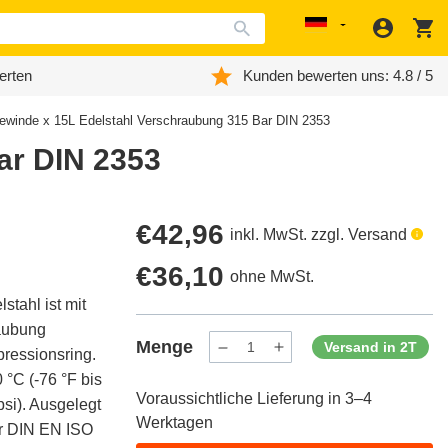
Anmeld
W
Localization
erten
Kunden bewerten uns: 4.8 / 5
winde x 15L Edelstahl Verschraubung 315 Bar DIN 2353
ar DIN 2353
Regulärer
€42,96
inkl. MwSt. zzgl. Versand
Preis
Regulärer
€36,10
ohne MwSt.
tahl ist mit
Preis
aubung
Menge
Versand in 2T
pressionsring.
Menge
Menge
verringern
erhöhen
 °C (-76 °F bis
für
für
Voraussichtliche Lieferung in 3–4
ProductDrop
ProductDrop
si). Ausgelegt
Werktagen
der DIN EN ISO