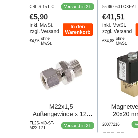
Versand in 2T
CRL-S-15-L-C
85-86-050-LOXEAL
Regulärer
€5,90
Regulärer
€41,51
Preis
Preis
inkl. MwSt.
inkl. MwSt.
In den
zzgl. Versand
zzgl. Versand
Warenkorb
ohne
ohne
Regulärer
€4,96
Regulärer
€34,88
MwSt.
MwSt.
Preis
Preis
M22x1,5
Magnetve
Außengewinde x 12L
20x20 m
Edelstahl
Messing 
FL2S-MO-ST-
V
20077216
Versand in 2T
M22-12-L
Verschraubung 315
14.5bar/
Regulärer
€83,29
Regulärer
€40,40
Bar DIN 2353
120VAC