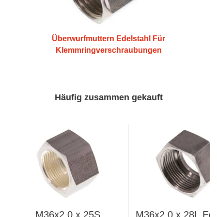
Überwurfmuttern Edelstahl Für
Klemmringverschraubungen
Häufig zusammen gekauft
M36x2.0 x 25S
M36x2.0 x 28L Ede