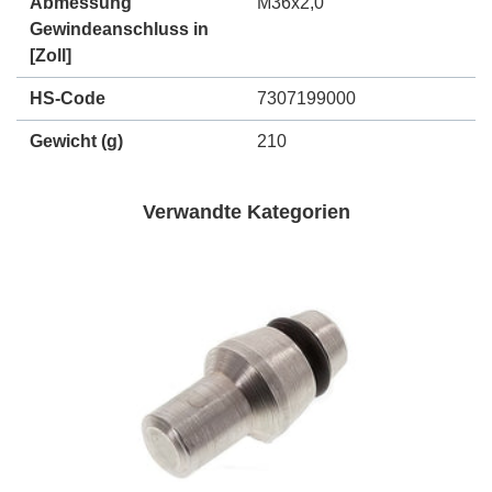
Abmessung
M36x2,0
Gewindeanschluss in
[Zoll]
HS-Code
7307199000
Gewicht
(g)
210
Verwandte Kategorien