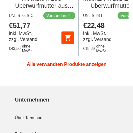
Überwurfmutter aus
Überwurfmutter 
Edelstahl für Druckring
Schneidring
Versand in 2T
Versan
UNL-S-25-S-C
UNL-S-28-L
Regulärer
€51,77
Regulärer
€22,48
Preis
Preis
inkl. MwSt.
inkl. MwSt.
zzgl. Versand
zzgl. Versand
ohne
ohne
Regulärer
€43,50
Regulärer
€18,89
MwSt.
MwSt.
Preis
Preis
Alle verwandten Produkte anzeigen
Unternehmen
Über Tameson