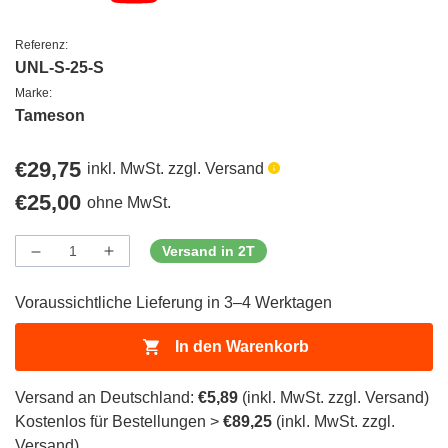
Referenz:
UNL-S-25-S
Marke:
Tameson
Regulärer
€29,75
inkl. MwSt. zzgl. Versand
Preis
Regulärer
€25,00
ohne MwSt.
Preis
Versand in 2T
Menge
Menge
Menge
verringern
erhöhen
für
für
Voraussichtliche Lieferung in 3–4 Werktagen
ProductDrop
ProductDrop
In den Warenkorb
Versand an Deutschland:
€5,89
(inkl. MwSt. zzgl. Versand)
Kostenlos für Bestellungen >
€89,25
(inkl. MwSt. zzgl.
Versand)