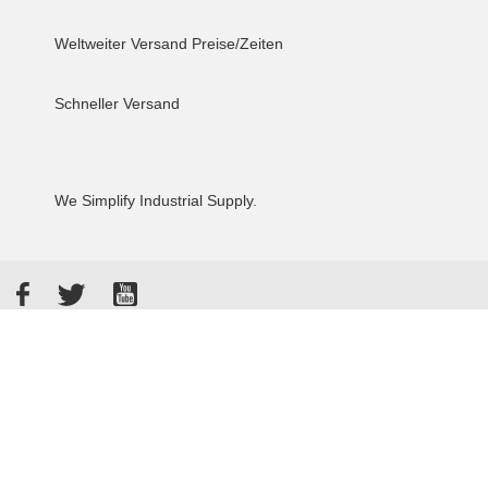
Weltweiter Versand
Preise/Zeiten
Schneller Versand
We Simplify Industrial Supply.
Facebook
Twitter
YouTube
Akzeptierte Zahlungsarten
Kunden bewerten uns: 4.8 / 5
855 Rezensionen auf Google