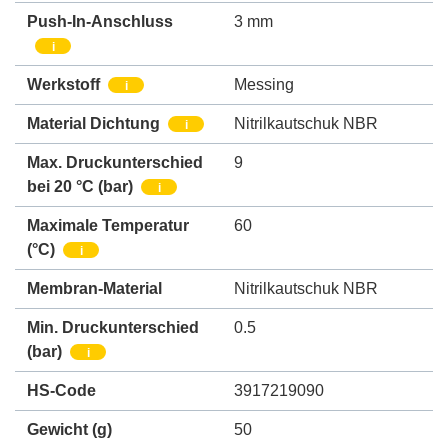
Push-In-Anschluss
3 mm
i
Werkstoff
Messing
i
Material Dichtung
Nitrilkautschuk NBR
i
Max. Druckunterschied
9
bei 20 °C (bar)
i
Maximale Temperatur
60
(°C)
i
Membran-Material
Nitrilkautschuk NBR
Min. Druckunterschied
0.5
(bar)
i
HS-Code
3917219090
Gewicht
(g)
50