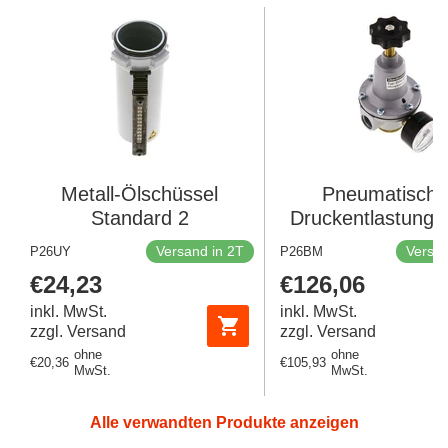
Metall-Ölschüssel
Pneumatische
Standard 2
Druckentlastungsv
G1/2 Luft 0.5-10ba
Versand in 2T
Versan
P26UY
P26BM
145psi)
Regulärer
€24,23
Regulärer
€126,06
Preis
Preis
inkl. MwSt.
inkl. MwSt.
zzgl. Versand
zzgl. Versand
ohne
ohne
Regulärer
€20,36
Regulärer
€105,93
MwSt.
MwSt.
Preis
Preis
Alle verwandten Produkte anzeigen