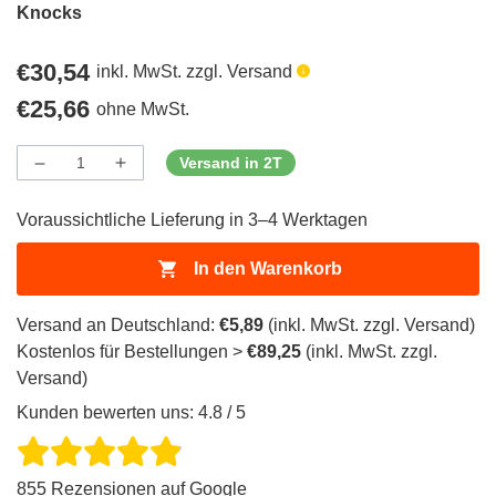
Knocks
Regulärer
€30,54
inkl. MwSt. zzgl. Versand
Preis
Regulärer
€25,66
ohne MwSt.
Preis
Versand in 2T
Menge
Menge
Menge
verringern
erhöhen
für
für
Voraussichtliche Lieferung in 3–4 Werktagen
ProductDrop
ProductDrop
In den Warenkorb
Versand an Deutschland:
€5,89
(inkl. MwSt. zzgl. Versand)
Kostenlos für Bestellungen >
€89,25
(inkl. MwSt. zzgl.
Versand)
Kunden bewerten uns: 4.8 / 5
855 Rezensionen auf Google