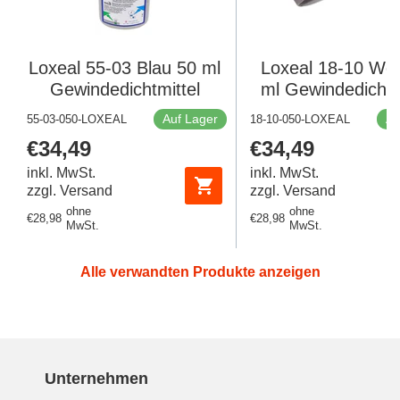
Loxeal 55-03 Blau 50 ml
Loxeal 18-10 Wei
Gewindedichtmittel
ml Gewindedichtm
Auf Lager
Au
55-03-050-LOXEAL
18-10-050-LOXEAL
Regulärer
€34,49
Regulärer
€34,49
Preis
Preis
inkl. MwSt.
inkl. MwSt.
zzgl. Versand
zzgl. Versand
ohne
ohne
Regulärer
€28,98
Regulärer
€28,98
MwSt.
MwSt.
Preis
Preis
Alle verwandten Produkte anzeigen
Unternehmen