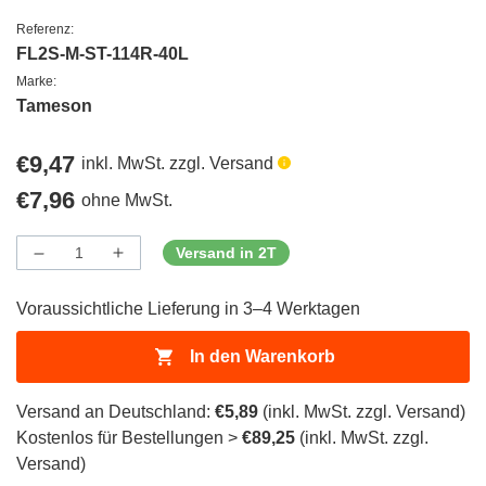
Referenz:
FL2S-M-ST-114R-40L
Marke:
Tameson
Regulärer
€9,47
inkl. MwSt. zzgl. Versand
Preis
Regulärer
€7,96
ohne MwSt.
Preis
Versand in 2T
Menge
Menge
Menge
verringern
erhöhen
für
für
Voraussichtliche Lieferung in 3–4 Werktagen
ProductDrop
ProductDrop
In den Warenkorb
Versand an Deutschland:
€5,89
(inkl. MwSt. zzgl. Versand)
Kostenlos für Bestellungen >
€89,25
(inkl. MwSt. zzgl.
Versand)