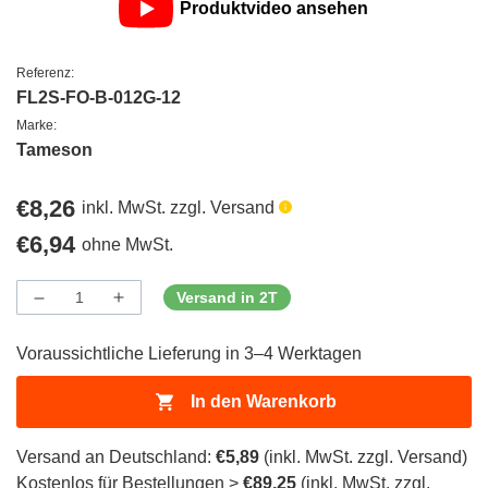
Produktvideo ansehen
Referenz:
FL2S-FO-B-012G-12
Marke:
Tameson
Regulärer
€8,26
inkl. MwSt. zzgl. Versand
Preis
Regulärer
€6,94
ohne MwSt.
Preis
Versand in 2T
Menge
Menge
Menge
verringern
erhöhen
für
für
Voraussichtliche Lieferung in 3–4 Werktagen
ProductDrop
ProductDrop
In den Warenkorb
Versand an Deutschland:
€5,89
(inkl. MwSt. zzgl. Versand)
Kostenlos für Bestellungen >
€89,25
(inkl. MwSt. zzgl.