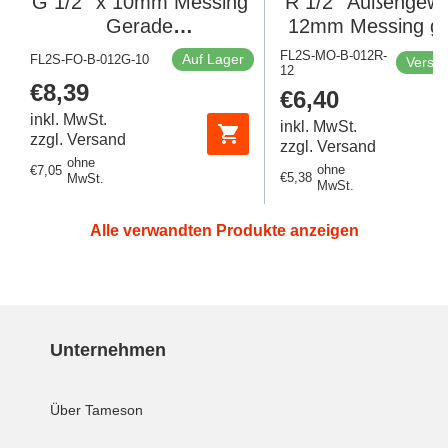
G 1/2'' x 10mm Messing
R 1/2'' Außengewi
Gerade
12mm Messing g
Druckverschraubung 95
Verschraubung 7
FL2S-MO-B-012R-
Auf Lager
FL2S-FO-B-012G-10
Versan
Bar DIN EN 1254-2
12
DIN EN 1254-
Regulärer
€8,39
Regulärer
€6,40
Preis
Preis
inkl. MwSt.
inkl. MwSt.
zzgl. Versand
zzgl. Versand
ohne
ohne
Regulärer
€7,05
Regulärer
€5,38
MwSt.
MwSt.
Preis
Preis
Alle verwandten Produkte anzeigen
Unternehmen
Über Tameson