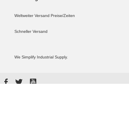
Weltweiter Versand
Preise/Zeiten
Schneller Versand
We Simplify Industrial Supply.
Facebook
Twitter
YouTube
Akzeptierte Zahlungsarten
Kunden bewerten uns: 4.8 / 5