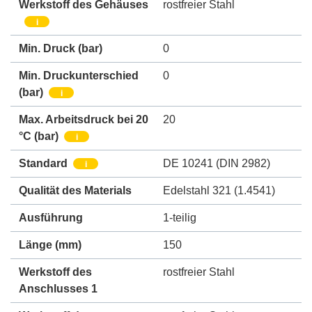
Werkstoff des Gehäuses
rostfreier Stahl
i
Min. Druck
(bar)
0
Min. Druckunterschied
0
(bar)
i
Max. Arbeitsdruck bei 20
20
°C (bar)
i
Standard
DE 10241 (DIN 2982)
i
Qualität des Materials
Edelstahl 321 (1.4541)
Ausführung
1-teilig
Länge (mm)
150
Werkstoff des
rostfreier Stahl
Anschlusses 1