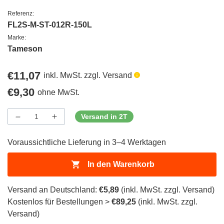
Referenz:
FL2S-M-ST-012R-150L
Marke:
Tameson
Regulärer
€11,07
inkl. MwSt. zzgl. Versand
Preis
Regulärer
€9,30
ohne MwSt.
Preis
Versand in 2T
Menge
Menge
Menge
verringern
erhöhen
für
für
Voraussichtliche Lieferung in 3–4 Werktagen
ProductDrop
ProductDrop
In den Warenkorb
Versand an Deutschland:
€5,89
(inkl. MwSt. zzgl. Versand)
Kostenlos für Bestellungen >
€89,25
(inkl. MwSt. zzgl.
Versand)