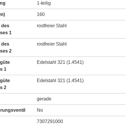
ung
1-teilig
m)
160
 des
rostfreier Stahl
ses 1
 des
rostfreier Stahl
ses 2
fgüte
Edelstahl 321 (1.4541)
s 1
fgüte
Edelstahl 321 (1.4541)
s 2
gerade
erungsventil
No
7307291000