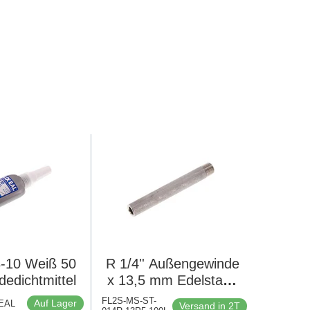
8-10 Weiß 50
R 1/4'' Außengewinde
edichtmittel
x 13,5 mm Edelstahl-
Rohrnippel mit
FL2S-MS-ST-
Auf Lager
XEAL
Versand in 2T