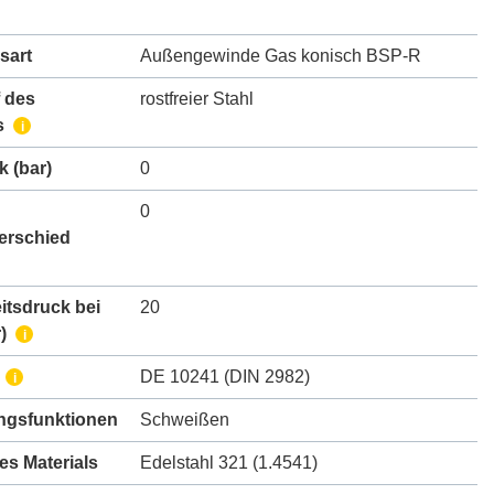
sart
Außengewinde Gas konisch BSP-R
 des
rostfreier Stahl
s
i
k
(bar)
0
0
erschied
itsdruck bei
20
)
i
DE 10241 (DIN 2982)
i
gsfunktionen
Schweißen
des Materials
Edelstahl 321 (1.4541)