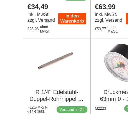
Regulärer
€34,49
Regulärer
€63,99
Preis
Preis
inkl. MwSt.
inkl. MwSt.
In den
zzgl. Versand
zzgl. Versand
Warenkorb
ohne
ohne
Regulärer
€28,98
Regulärer
€53,77
MwSt.
MwSt.
Preis
Preis
R 1/4'' Edelstahl-
Druckmes
Doppel-Rohrnippel 20
63mm 0 - 
bar DIN 2982 - 160mm
1/4
FL2S-M-ST-
M2223
Versand in 2T
014R-160L
Regulärer
€18,77
Regulärer
€8,34
Preis
Preis
inkl. MwSt.
inkl. MwSt.