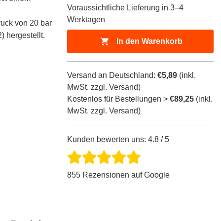
für
für
Voraussichtliche Lieferung in 3–4
ProductDrop
ProductDrop
Werktagen
ruck von 20 bar
) hergestellt.
In den Warenkorb
Versand an Deutschland:
€5,89
(inkl.
MwSt. zzgl. Versand)
Kostenlos für Bestellungen >
€89,25
(inkl.
MwSt. zzgl. Versand)
Kunden bewerten uns: 4.8 / 5
855 Rezensionen auf Google