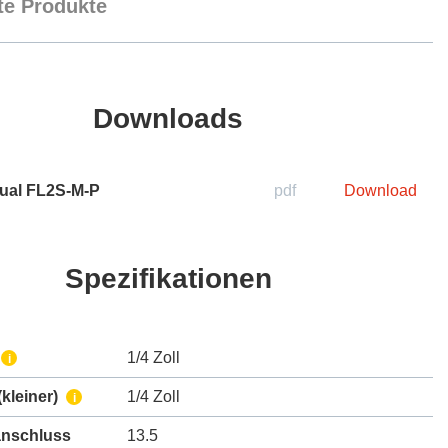
e Produkte
Downloads
ual FL2S-M-P
pdf
Download
Spezifikationen
1/4 Zoll
i
kleiner)
1/4 Zoll
i
nschluss
13.5