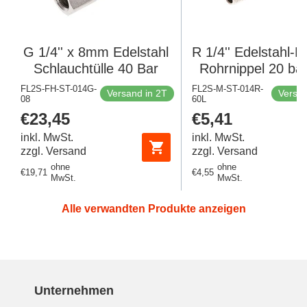
G 1/4'' x 8mm Edelstahl
R 1/4'' Edelstahl-D
Schlauchtülle 40 Bar
Rohrnippel 20 ba
2982 - 60m
FL2S-FH-ST-014G-
FL2S-M-ST-014R-
Versand in 2T
Versan
08
60L
Regulärer
€23,45
Regulärer
€5,41
Preis
Preis
inkl. MwSt.
inkl. MwSt.
zzgl. Versand
zzgl. Versand
ohne
ohne
Regulärer
€19,71
Regulärer
€4,55
MwSt.
MwSt.
Preis
Preis
Alle verwandten Produkte anzeigen
Unternehmen