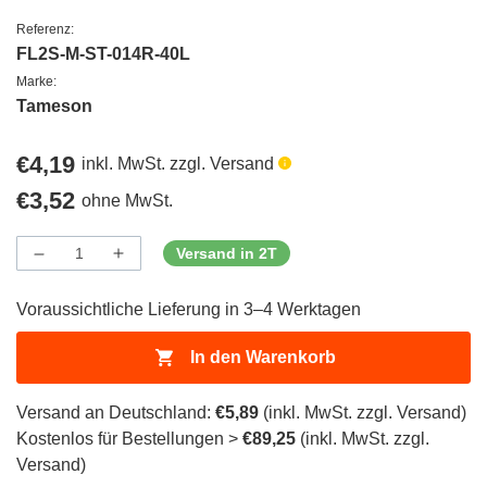
Referenz:
FL2S-M-ST-014R-40L
Marke:
Tameson
Regulärer
€4,19
inkl. MwSt. zzgl. Versand
Preis
Regulärer
€3,52
ohne MwSt.
Preis
Versand in 2T
Menge
Menge
Menge
verringern
erhöhen
für
für
Voraussichtliche Lieferung in 3–4 Werktagen
ProductDrop
ProductDrop
In den Warenkorb
Versand an Deutschland:
€5,89
(inkl. MwSt. zzgl. Versand)
Kostenlos für Bestellungen >
€89,25
(inkl. MwSt. zzgl.
Versand)