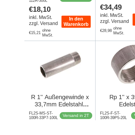
112R-300L
300mm
Regulärer
€34,49
Regulärer
€18,10
Preis
Preis
inkl. MwSt.
inkl. MwSt.
In den
zzgl. Versand
zzgl. Versand
Warenkorb
ohne
ohne
Regulärer
€28,98
Regulärer
€15,21
MwSt.
MwSt.
Preis
Preis
R 1'' Außengewinde x
Rp 1'' x
33,7mm Edelstahl-
Edels
Rohrnippel mit
Schweißm
FL2S-MS-ST-
FL2S-F-ST-
Versand in 2T
100R-33P7-100L
Anschweißende 20 bar
100R-39P5-20L
Stange DI
Regulärer
€13,89
Regulärer
€8,50
DIN 2982 - 100mm
20
Preis
Preis
inkl. MwSt.
inkl. MwSt.