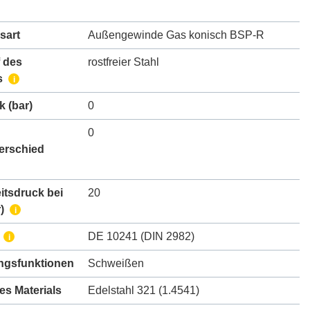
sart
Außengewinde Gas konisch BSP-R
 des
rostfreier Stahl
s
i
k
(bar)
0
0
erschied
itsdruck bei
20
)
i
DE 10241 (DIN 2982)
i
gsfunktionen
Schweißen
des Materials
Edelstahl 321 (1.4541)