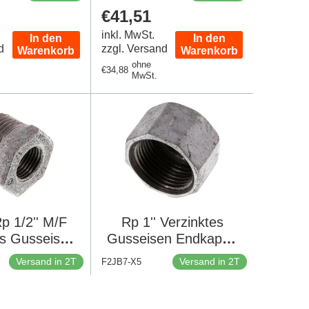
er
Regulärer
€41,51
Preis
inkl. MwSt.
In den
In den
d
zzgl. Versand
Warenkorb
Warenkorb
ohne
Regulärer
€34,88
MwSt.
Preis
Rp 1/2'' M/F
Rp 1'' Verzinktes
es Gusseisen
Gusseisen Endkappe
ing 25 Bar [5
25 Bar [5 Stück]
Versand in 2T
Versand in 2T
F2JB7-X5
tück]
er
Regulärer
€13,74
Preis
inkl. MwSt.
In den
In den