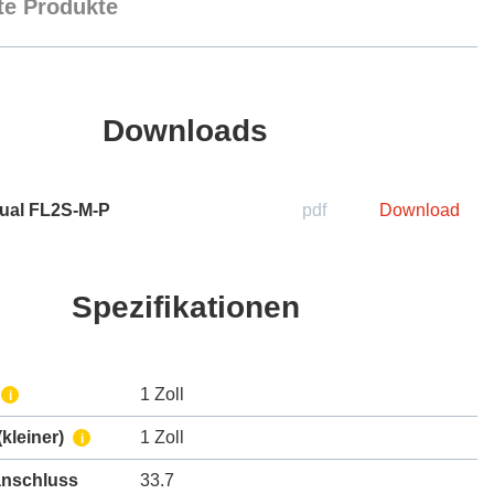
e Produkte
Downloads
ual FL2S-M-P
pdf
Download
Spezifikationen
1 Zoll
i
kleiner)
1 Zoll
i
nschluss
33.7