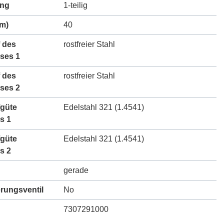
ung
1-teilig
m)
40
 des
rostfreier Stahl
ses 1
 des
rostfreier Stahl
ses 2
fgüte
Edelstahl 321 (1.4541)
s 1
fgüte
Edelstahl 321 (1.4541)
s 2
gerade
erungsventil
No
7307291000