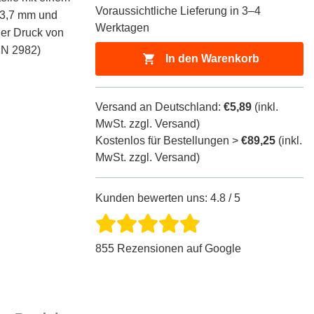
für
für
Voraussichtliche Lieferung in 3–4
ProductDrop
ProductDrop
33,7 mm und
Werktagen
er Druck von
DIN 2982)
In den Warenkorb
Versand an Deutschland:
€5,89
(inkl.
MwSt. zzgl. Versand)
Kostenlos für Bestellungen >
€89,25
(inkl.
MwSt. zzgl. Versand)
Kunden bewerten uns: 4.8 / 5
855 Rezensionen auf Google