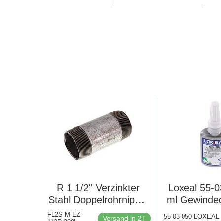
R 1 1/2'' Verzinkter
Loxeal 55-0
Stahl Doppelrohrnippel
ml Gewinded
50 bar DIN 2982 -
FL2S-M-EZ-
55-03-050-LOXEAL
Versand in 2T