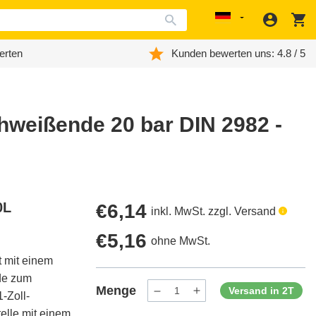
Anmeld
W
Localization
erten
Kunden bewerten uns: 4.8 / 5
hweißende 20 bar DIN 2982 -
0L
Regulärer
€6,14
inkl. MwSt. zzgl. Versand
Preis
Regulärer
€5,16
ohne MwSt.
t mit einem
Preis
de zum
Menge
Versand in 2T
-Zoll-
Menge
Menge
verringern
erhöhen
elle mit einem