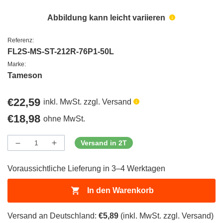
Abbildung kann leicht variieren
Referenz:
FL2S-MS-ST-212R-76P1-50L
Marke:
Tameson
Regulärer
€22,59
inkl. MwSt. zzgl. Versand
Preis
Regulärer
€18,98
ohne MwSt.
Preis
Versand in 2T
Menge
Menge
Menge
verringern
erhöhen
für
für
Voraussichtliche Lieferung in 3–4 Werktagen
ProductDrop
ProductDrop
In den Warenkorb
Versand an Deutschland:
€5,89
(inkl. MwSt. zzgl. Versand)