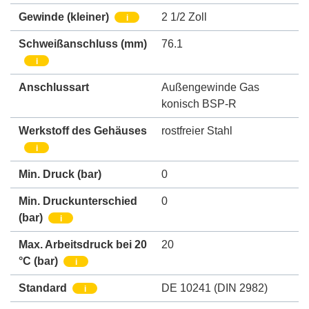
Gewinde (kleiner)
2 1/2 Zoll
i
Schweißanschluss
(mm)
76.1
i
Anschlussart
Außengewinde Gas
konisch BSP-R
Werkstoff des Gehäuses
rostfreier Stahl
i
Min. Druck
(bar)
0
Min. Druckunterschied
0
(bar)
i
Max. Arbeitsdruck bei 20
20
°C (bar)
i
Standard
DE 10241 (DIN 2982)
i