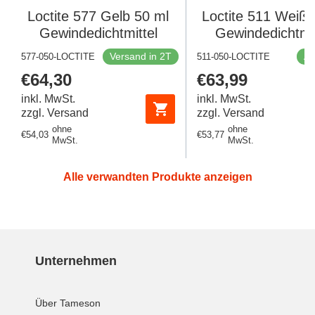
Loctite 577 Gelb 50 ml
Loctite 511 Weiß 
Gewindedichtmittel
Gewindedichtmit
Versand in 2T
Au
577-050-LOCTITE
511-050-LOCTITE
Regulärer
€64,30
Regulärer
€63,99
Preis
Preis
inkl. MwSt.
inkl. MwSt.
zzgl. Versand
zzgl. Versand
ohne
ohne
Regulärer
€54,03
Regulärer
€53,77
MwSt.
MwSt.
Preis
Preis
Alle verwandten Produkte anzeigen
Unternehmen
Über Tameson