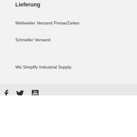
Lieferung
Weltweiter Versand
Preise/Zeiten
Schneller Versand
We Simplify Industrial Supply.
Facebook
Twitter
YouTube
Akzeptierte Zahlungsarten
Kunden bewerten uns: 4.8 / 5