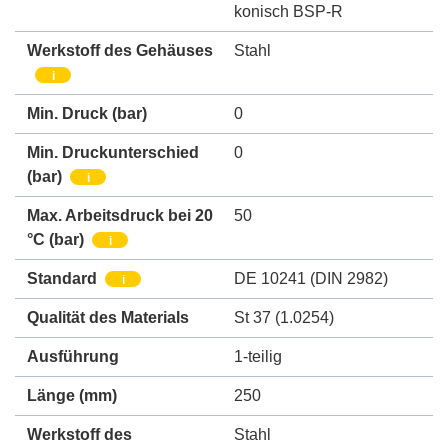
konisch BSP-R
Werkstoff des Gehäuses
Stahl
i
Min. Druck
(bar)
0
Min. Druckunterschied
0
(bar)
i
Max. Arbeitsdruck bei 20
50
°C (bar)
i
Standard
DE 10241 (DIN 2982)
i
Qualität des Materials
St 37 (1.0254)
Ausführung
1-teilig
Länge (mm)
250
Werkstoff des
Stahl