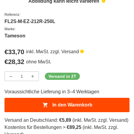
Abbildung kann leicht variieren
Referenz:
FL2S-M-EZ-212R-250L
Marke:
Tameson
Regulärer
€33,70
inkl. MwSt. zzgl. Versand
Preis
Regulärer
€28,32
ohne MwSt.
Preis
Versand in 2T
Menge
Menge
Menge
verringern
erhöhen
für
für
Voraussichtliche Lieferung in 3–4 Werktagen
ProductDrop
ProductDrop
In den Warenkorb
Versand an Deutschland:
€5,89
(inkl. MwSt. zzgl. Versand)
Kostenlos für Bestellungen >
€89,25
(inkl. MwSt. zzgl.