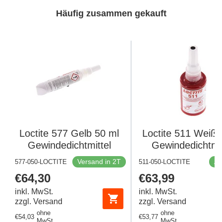
Häufig zusammen gekauft
Loctite 577 Gelb 50 ml
Loctite 511 Weiß 
Gewindedichtmittel
Gewindedichtmit
Versand in 2T
Au
577-050-LOCTITE
511-050-LOCTITE
Regulärer
€64,30
Regulärer
€63,99
Preis
Preis
inkl. MwSt.
inkl. MwSt.
zzgl. Versand
zzgl. Versand
ohne
ohne
Regulärer
€54,03
Regulärer
€53,77
MwSt.
MwSt.