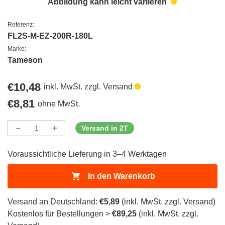
Abbildung kann leicht variieren
Referenz:
FL2S-M-EZ-200R-180L
Marke:
Tameson
Regulärer
€10,48
inkl. MwSt. zzgl. Versand
Preis
Regulärer
€8,81
ohne MwSt.
Preis
Versand in 2T
Menge
Menge
Menge
verringern
erhöhen
für
für
Voraussichtliche Lieferung in 3–4 Werktagen
ProductDrop
ProductDrop
In den Warenkorb
Versand an Deutschland:
€5,89
(inkl. MwSt. zzgl. Versand)
Kostenlos für Bestellungen >
€89,25
(inkl. MwSt. zzgl.