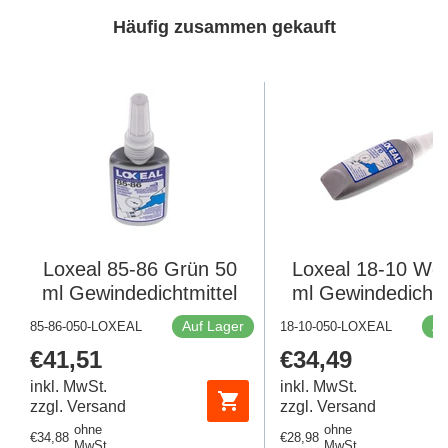
Häufig zusammen gekauft
Loxeal 85-86 Grün 50
Loxeal 18-10 Wei
ml Gewindedichtmittel
ml Gewindedichtm
Auf Lager
Au
85-86-050-LOXEAL
18-10-050-LOXEAL
Regulärer
€41,51
Regulärer
€34,49
Preis
Preis
inkl. MwSt.
inkl. MwSt.
zzgl. Versand
zzgl. Versand
ohne
ohne
Regulärer
€34,88
Regulärer
€28,98
MwSt.
MwSt.