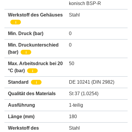
konisch BSP-R
Werkstoff des Gehäuses
Stahl
i
Min. Druck
(bar)
0
Min. Druckunterschied
0
(bar)
i
Max. Arbeitsdruck bei 20
50
°C (bar)
i
Standard
DE 10241 (DIN 2982)
i
Qualität des Materials
St 37 (1.0254)
Ausführung
1-teilig
Länge (mm)
180
Werkstoff des
Stahl