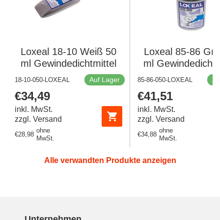
Loxeal 18-10 Weiß 50
Loxeal 85-86 Grü
ml Gewindedichtmittel
ml Gewindedichtm
Auf Lager
Au
18-10-050-LOXEAL
85-86-050-LOXEAL
Regulärer
€34,49
Regulärer
€41,51
Preis
Preis
inkl. MwSt.
inkl. MwSt.
zzgl. Versand
zzgl. Versand
ohne
ohne
Regulärer
€28,98
Regulärer
€34,88
MwSt.
MwSt.
Preis
Preis
Alle verwandten Produkte anzeigen
Unternehmen