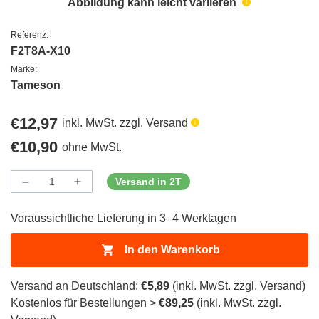
Abbildung kann leicht variieren
Referenz:
F2T8A-X10
Marke:
Tameson
Regulärer
€12,97
inkl. MwSt. zzgl. Versand
Preis
Regulärer
€10,90
ohne MwSt.
Preis
Versand in 2T
Menge
Menge
Menge
verringern
erhöhen
für
für
Voraussichtliche Lieferung in 3–4 Werktagen
ProductDrop
ProductDrop
In den Warenkorb
Versand an Deutschland:
€5,89
(inkl. MwSt. zzgl. Versand)
Kostenlos für Bestellungen >
€89,25
(inkl. MwSt. zzgl.