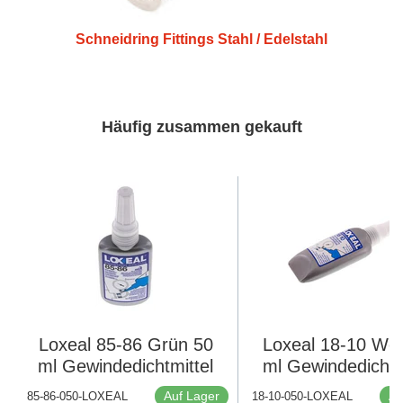
Schneidring Fittings Stahl / Edelstahl
Häufig zusammen gekauft
Loxeal 85-86 Grün 50
Loxeal 18-10 Wei
ml Gewindedichtmittel
ml Gewindedichtm
Auf Lager
Au
85-86-050-LOXEAL
18-10-050-LOXEAL