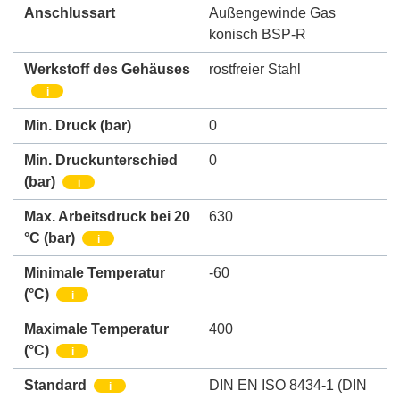
Anschlussart
Außengewinde Gas
konisch BSP-R
Werkstoff des Gehäuses
rostfreier Stahl
i
Min. Druck
(bar)
0
Min. Druckunterschied
0
(bar)
i
Max. Arbeitsdruck bei 20
630
°C (bar)
i
Minimale Temperatur
-60
(°C)
i
Maximale Temperatur
400
(°C)
i
Standard
DIN EN ISO 8434-1 (DIN
i