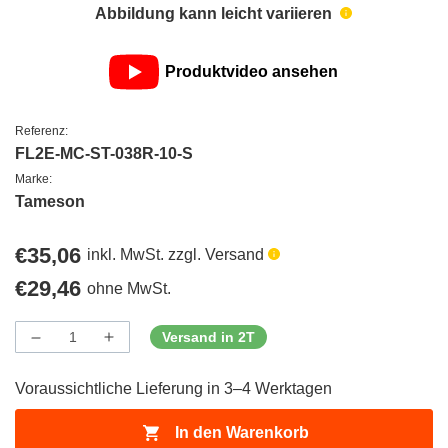
Abbildung kann leicht variieren
Produktvideo ansehen
Referenz:
FL2E-MC-ST-038R-10-S
Marke:
Tameson
Regulärer
€35,06
inkl. MwSt. zzgl. Versand
Preis
Regulärer
€29,46
ohne MwSt.
Preis
Versand in 2T
Menge
Menge
Menge
verringern
erhöhen
für
für
Voraussichtliche Lieferung in 3–4 Werktagen
ProductDrop
ProductDrop
In den Warenkorb