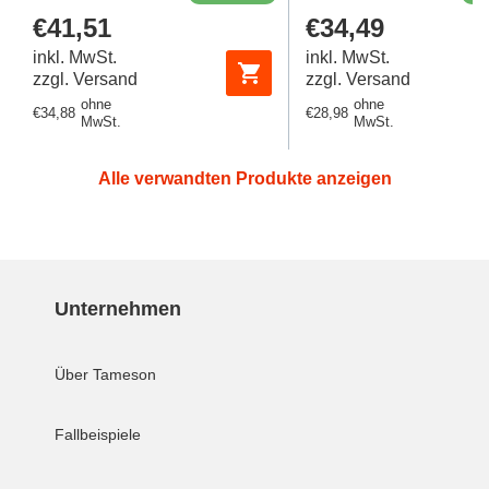
Regulärer
€41,51
Regulärer
€34,49
Preis
Preis
inkl. MwSt.
inkl. MwSt.
zzgl. Versand
zzgl. Versand
ohne
ohne
Regulärer
€34,88
Regulärer
€28,98
MwSt.
MwSt.
Preis
Preis
Alle verwandten Produkte anzeigen
Unternehmen
Über Tameson
Fallbeispiele