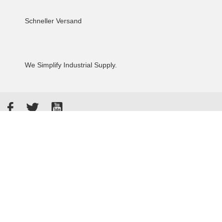
Schneller Versand
We Simplify Industrial Supply.
Facebook
Twitter
YouTube
Akzeptierte Zahlungsarten
Kunden bewerten uns: 4.8 / 5
855 Rezensionen auf Google
Allgemeine Verkaufsbedingungen