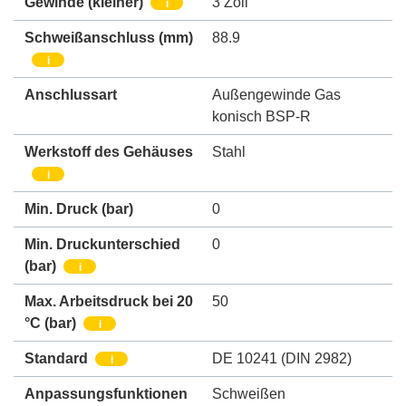
Gewinde (kleiner)
3 Zoll
i
Schweißanschluss
(mm)
88.9
i
Anschlussart
Außengewinde Gas
konisch BSP-R
Werkstoff des Gehäuses
Stahl
i
Min. Druck
(bar)
0
Min. Druckunterschied
0
(bar)
i
Max. Arbeitsdruck bei 20
50
°C (bar)
i
Standard
DE 10241 (DIN 2982)
i
Anpassungsfunktionen
Schweißen