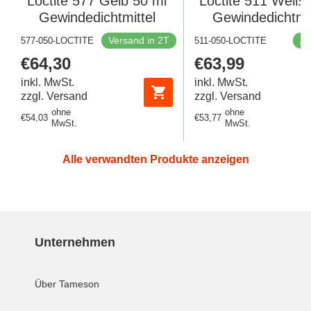
Loctite 577 Gelb 50 ml
Loctite 511 Weiß 
Gewindedichtmittel
Gewindedichtmit
Versand in 2T
Au
577-050-LOCTITE
511-050-LOCTITE
Regulärer
€64,30
Regulärer
€63,99
Preis
Preis
inkl. MwSt.
inkl. MwSt.
zzgl. Versand
zzgl. Versand
ohne
ohne
Regulärer
€54,03
Regulärer
€53,77
MwSt.
MwSt.
Preis
Preis
Alle verwandten Produkte anzeigen
Unternehmen
Über Tameson