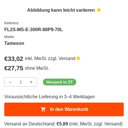
Abbildung kann leicht variieren
Referenz:
FL2S-MS-E-300R-88P9-70L
Marke:
Tameson
Regulärer
€33,02
inkl. MwSt. zzgl. Versand
Preis
Regulärer
€27,75
ohne MwSt.
Preis
Versand in 2T
Menge
Menge
Menge
verringern
erhöhen
für
für
Voraussichtliche Lieferung in 3–4 Werktagen
ProductDrop
ProductDrop
In den Warenkorb
Versand an Deutschland:
€5,89
(inkl. MwSt. zzgl. Versand)