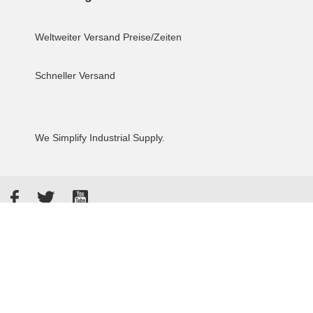
Weltweiter Versand
Preise/Zeiten
Schneller Versand
We Simplify Industrial Supply.
Facebook
Twitter
YouTube
Akzeptierte Zahlungsarten
Kunden bewerten uns: 4.8 / 5