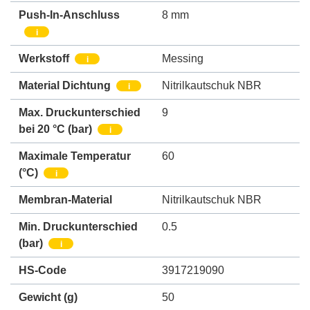
Push-In-Anschluss
8 mm
i
Werkstoff
Messing
i
Material Dichtung
Nitrilkautschuk NBR
i
Max. Druckunterschied
9
bei 20 °C (bar)
i
Maximale Temperatur
60
(°C)
i
Membran-Material
Nitrilkautschuk NBR
Min. Druckunterschied
0.5
(bar)
i
HS-Code
3917219090
Gewicht
(g)
50