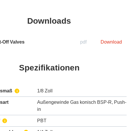
Downloads
-Off Valves
pdf
Download
Spezifikationen
ssmaß
1/8 Zoll
i
sart
Außengewinde Gas konisch BSP-R
,
Push-
in
PBT
i