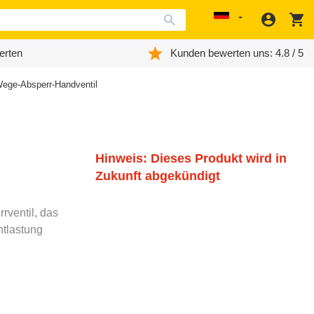
Anmeld
W
Localization
erten
Kunden bewerten uns: 4.8 / 5
-Wege-Absperr-Handventil
Hinweis: Dieses Produkt wird in
Zukunft abgekündigt
rventil, das
ntlastung