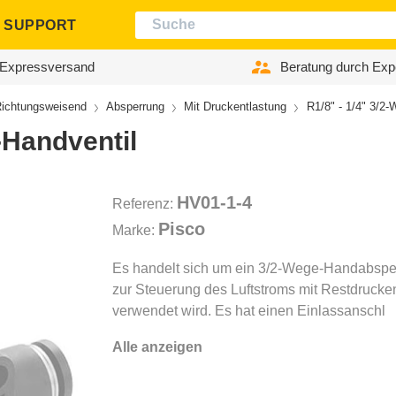
SUPPORT
Expressversand
Beratung durch Exp
ichtungsweisend
Absperrung
Mit Druckentlastung
R1/8" - 1/4" 3/2
-Handventil
HV01-1-4
Referenz:
Pisco
Marke:
Es handelt sich um ein 3/2-Wege-Handabsper
zur Steuerung des Luftstroms mit Restdrucke
verwendet wird. Es hat einen Einlassanschl
Alle anzeigen