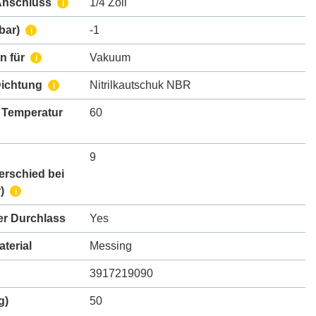
Anschluss
1/4 Zoll
i
bar)
-1
i
n für
Vakuum
i
Dichtung
Nitrilkautschuk NBR
i
 Temperatur
60
9
erschied bei
)
i
er Durchlass
Yes
terial
Messing
3917219090
g)
50