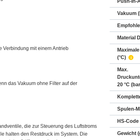
Push-In-
Vakuum
(
Empfohle
Material 
te Verbindung mit einem Antrieb
Maximale
(°C)
i
Max.
Druckunt
nn das Vakuum ohne Filter auf der
20 °C (bar
Komplett
Spulen-Ma
HS-Code
ndventile, die zur Steuerung des Luftstroms
Gewicht
(
le halten den Restdruck im System. Die