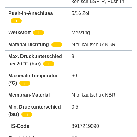
konisch BSP-R
,
Push-in
Push-In-Anschluss
5/16 Zoll
i
Werkstoff
Messing
i
Material Dichtung
Nitrilkautschuk NBR
i
Max. Druckunterschied
9
bei 20 °C (bar)
i
Maximale Temperatur
60
(°C)
i
Membran-Material
Nitrilkautschuk NBR
Min. Druckunterschied
0.5
(bar)
i
HS-Code
3917219090