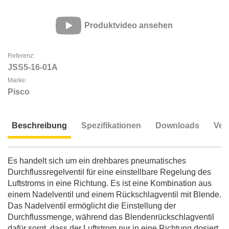
Produktvideo ansehen
Referenz:
JSS5-16-01A
Marke:
Pisco
Beschreibung
Spezifikationen
Downloads
Ver
Beschreibung
Es handelt sich um ein drehbares pneumatisches
Durchflussregelventil für eine einstellbare Regelung des
Luftstroms in eine Richtung. Es ist eine Kombination aus
einem Nadelventil und einem Rückschlagventil mit Blende.
Das Nadelventil ermöglicht die Einstellung der
Durchflussmenge, während das Blendenrückschlagventil
dafür sorgt, dass der Luftstrom nur in eine Richtung dosiert